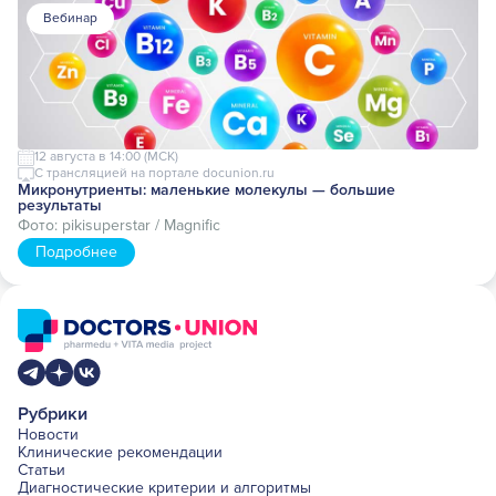
Вебинар
12 августа в 14:00 (МСК)
С трансляцией на порталe docunion.ru
Микронутриенты: маленькие молекулы — большие
результаты
Фото:
pikisuperstar / Magnific
Подробнее
Рубрики
Новости
Клинические рекомендации
Статьи
Диагностические критерии и алгоритмы