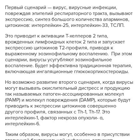
Первый сценарий — вирус, вирусные инфекции,
повреждая эпителий респираторного тракта, вызывают
экспрессию, синтез большого количества аларминов,
цитокинов: интерлейкин-25, интерлейкин-33, ТСЛП.
Это приводит к активации Т-хелперов 2 типа,
врожденных лимфоидных клеток 2 типа и запускает
экспрессию цитокинов T2-профиля, приводя к
выраженному эозинофильному воспалению. При этом
сценарии, вирусы усугубляют эозинофильное
воспаление. Будет эффективна традиционная терапия,
включающая ингаляционные глюкокортикостероиды.
Но возможно развитие второго сценария, когда вирусы
могут вызывать окислительный дистресс и продукцию
так называемых патоген-ассоциированных молекул
(PAMP) и молекул повреждения (DAMP), которые будут
приводить к экспрессии цитокинов совершенно
другого профиля, связанных с Th-1, Th-17. Это
интерлейкин-1, фактор некроза опухоли- α,
интерлейкин-6.
Таким образом, вирусы могут, особенно в присутствии