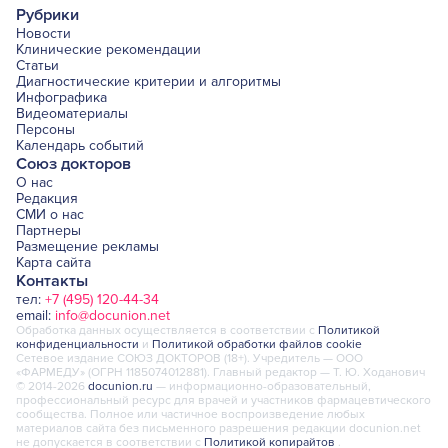
Рубрики
Новости
Клинические рекомендации
Статьи
Диагностические критерии и алгоритмы
Инфографика
Видеоматериалы
Персоны
Календарь событий
Союз докторов
О нас
Редакция
СМИ о нас
Партнеры
Размещение рекламы
Карта сайта
Контакты
тел:
+7 (495) 120-44-34
email:
info@docunion.net
Обработка данных осуществляется в соответствии с
Политикой
конфиденциальности
и
Политикой обработки файлов cookie
Сетевое издание СОЮЗ ДОКТОРОВ (18+). Учредитель — ООО
«ФАРМЕДУ» (ОГРН 1185074012881). Главный редактор — Т. Ю. Ходанович
© 2014-2026
docunion.ru
— информационно-образовательный,
профессиональный ресурс для врачей и участников фармацевтического
сообщества. Полное или частичное воспроизведение любых
материалов сайта без письменного разрешения редакции docunion.net
не допускается в соответствии с
Политикой копирайтов
.