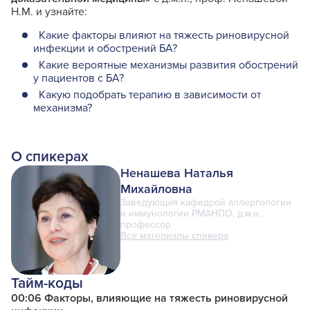
Н.М. и узнайте:
Какие факторы влияют на тяжесть риновирусной
инфекции и обострений БА?
Какие вероятные механизмы развития обострений
у пациентов с БА?
Какую подобрать терапию в зависимости от
механизма?
О спикерах
Ненашева Наталья
Михайловна
Заведующая кафедрой аллергологии
и иммунологии РМАНПО, д.м.н.,
профессор
Все материалы спикера
Тайм-коды
00:06 Факторы, влияющие на тяжесть риновирусной