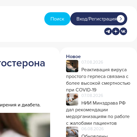
Поиск
Вход/Регистрация
Новое
тостерона
07.08.2026
Реактивация вируса
простого герпеса связана с
более высокой смертностью
при COVID-19
07.08.2026
НИИ Минздрава РФ
ирения и диабета.
дал рекомендации
медорганизациям по работе
с жалобами пациентов
06.08.2026
Обновлены