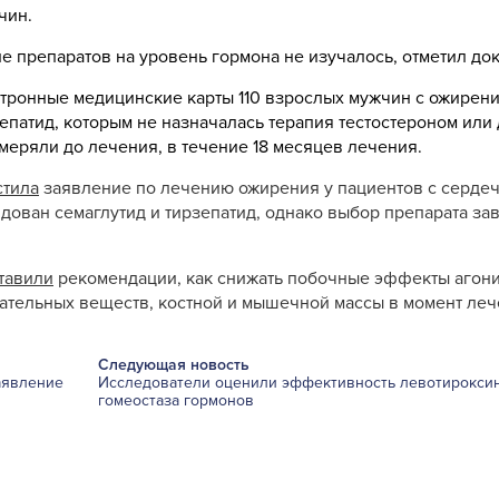
чин.
е препаратов на уровень гормона не изучалось, отметил док
ктронные медицинские карты 110 взрослых мужчин с ожирени
епатид, которым не назначалась терапия тестостероном или
меряли до лечения, в течение 18 месяцев лечения.
стила
заявление по лечению ожирения у пациентов с серде
ован семаглутид и тирзепатид, однако выбор препарата зав
тавили
рекомендации, как снижать побочные эффекты агони
ательных веществ, костной и мышечной массы в момент ле
Следующая новость
аявление
Исследователи оценили эффективность левотироксин
гомеостаза гормонов