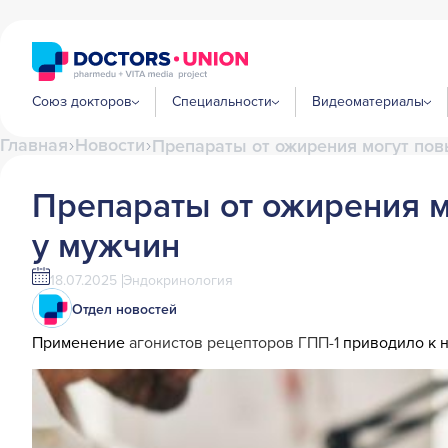
Союз докторов
Специальности
Видеоматериалы
Главная
Новости
Препараты от ожирения могут пов
Препараты от ожирения м
у мужчин
18.07.2025
Эндокринология
Отдел новостей
Применение
агонистов рецепторов ГПП-1
приводило к н