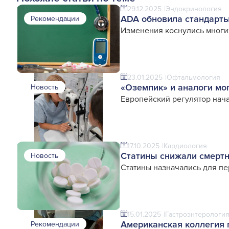
29.12.2025
Эндокринология
ADA обновила стандарты
Рекомендации
Изменения коснулись многи
23.01.2025
Офтальмология
«Оземпик» и аналоги мо
Новость
Европейский регулятор нача
17.10.2025
Кардиология
Статины снижали смертно
Новость
Статины назначались для п
15.01.2025
Гастроэнтерологи
Американская коллегия 
Рекомендации