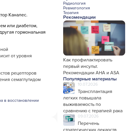
Радиология
Ревматология
Терапия
тор Каналес.
Рекомендации
Урология и нефрология
Фармакология
ем или диабетом,
Хирургия с реаниматологией
Эндокринология
 другая гормональная
Психиатрия
Офтальмология
Эндоскопия
чной
Стоматология
Травматология и ортопедия
исит от уровня
Генетика
Как профилактировать
Фтизиатрия
первый инсульт.
Рекомендации AHA и ASA
стов рецепторов
Популярные материалы
чения семаглутидом
10.07.2026
Трансплантация
легких повышала
а в восстановлении
выживаемость по
сравнению с терапией рака
09.07.2026
Перечень
стратегических лекарств