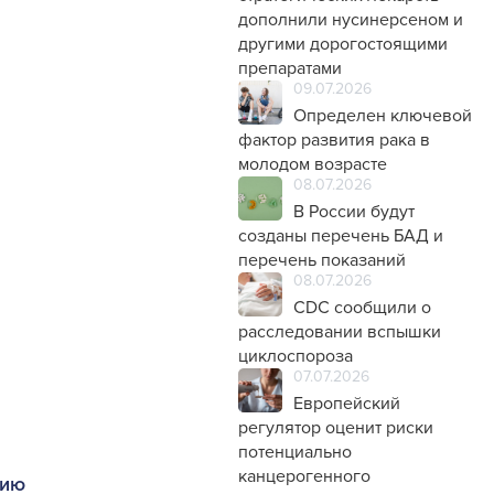
дополнили нусинерсеном и
другими дорогостоящими
препаратами
09.07.2026
Определен ключевой
фактор развития рака в
молодом возрасте
08.07.2026
В России будут
созданы перечень БАД и
перечень показаний
08.07.2026
CDC сообщили о
расследовании вспышки
циклоспороза
07.07.2026
Европейский
регулятор оценит риски
потенциально
канцерогенного
нию