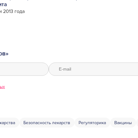
ита
 2013 года
ов»
ных
карства
Безопасность лекарств
Регуляторика
Вакцины