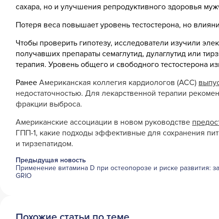
сахара, но и улучшения репродуктивного здоровья муж
Потеря веса повышает уровень тестостерона, но влияни
Чтобы проверить гипотезу, исследователи изучили эле
получавших препараты семаглутид, дулаглутид или тирз
терапия. Уровень общего и свободного тестостерона из
Ранее
Американская коллегия кардиологов (ACC)
выпу
недостаточностью. Для лекарственной терапии рекоменд
фракции выброса.
Американские ассоциации в новом руководстве
предос
ГПП-1, какие подходы эффективные для сохранения пит
и тирзепатидом.
Предыдущая новость
Применение витамина D при остеопорозе и риске развития: з
GRIO
Похожие статьи по теме