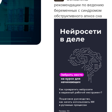
рекомендации по ведению
беременных с синдромом
обструктивного апноэ сна