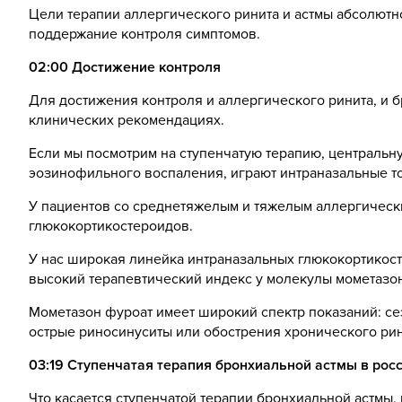
Цели терапии аллергического ринита и астмы абсолютн
поддержание контроля симптомов.
02:00 Достижение контроля
Для достижения контроля и аллергического ринита, и б
клинических рекомендациях.
Если мы посмотрим на ступенчатую терапию, центральн
эозинофильного воспаления, играют интраназальные т
У пациентов со среднетяжелым и тяжелым аллергическ
глюкокортикостероидов.
У нас широкая линейка интраназальных глюкокортикост
высокий терапевтический индекс у молекулы мометазон
Мометазон фуроат имеет широкий спектр показаний: се
острые риносинуситы или обострения хронического рин
03:19 Ступенчатая терапия бронхиальной астмы в рос
Что касается ступенчатой терапии бронхиальной астмы,