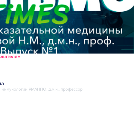
зователям
на
 иммунологии РМАНПО, д.м.н., профессор