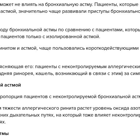
может не влиять на бронхиальную астму. Пациенты, которые
астмой, значительно чаще развивали приступы бронхиально
ду бронхиальной астмы по сравнению с пациентами, котор
 пациентов только с изолированной астмой.
нитом и астмой, чаще пользовались короткодействующими 
бъясняющая его: пациенты с неконтролируемым аллергически
дняя ринорея, кашель, возникающий в связи с этим) за сим
й астмой
пропорция пациентов с неконтролируемой бронхиальной аст
м тяжести аллергического ринита растет уровень оксида аз
них дыхательных путях, на который тоже влияет неконтрол
ях.
стмы