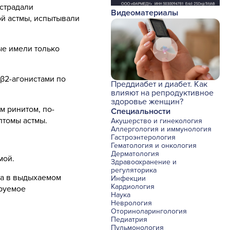
 страдали
Видеоматериалы
й астмы, испытывали
ые имели только
β2-агонистами по
Преддиабет и диабет. Как
влияют на репродуктивное
здоровье женщин?
м ринитом, по-
Специальности
птомы астмы.
Акушерство и гинекология
Аллергология и иммунология
Гастроэнтерология
Гематология и онкология
Дерматология
мой.
Здравоохранение и
регуляторика
ота в выдыхаемом
Инфекции
Кардиология
ируемое
Наука
Неврология
Оториноларингология
Педиатрия
Пульмонология