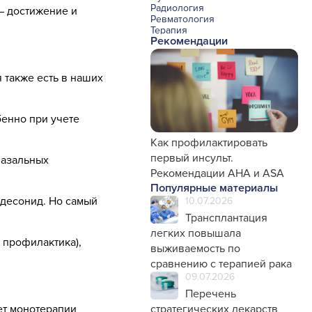
Радиология
— достижение и
Ревматология
Терапия
Рекомендации
Урология и нефрология
Фармакология
Хирургия с реаниматологией
Эндокринология
 также есть в наших
Психиатрия
Офтальмология
Эндоскопия
бенно при учете
Стоматология
Травматология и ортопедия
Генетика
Как профилактировать
Фтизиатрия
первый инсульт.
назальных
Рекомендации AHA и ASA
Популярные материалы
удесонид. Но самый
10.07.2026
Трансплантация
легких повышала
 профилактика),
выживаемость по
сравнению с терапией рака
09.07.2026
Перечень
ет монотерапии
стратегических лекарств