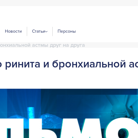
Новости
Статьи
Персоны
онхиальной астмы друг на друга
 ринита и бронхиальной а