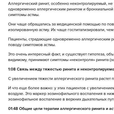
Аллергический ринит, особенно неконтролируемый, не 
одновременно аллергическим ринитом и бронхиальной 
симптомы астмы.
Они чаще обращались за медицинской помощью по пово
изолированную астму. Их чаще госпитализировали, чем
Пациенты, страдающие одновременно аллергическим ри
поводу симптомов астмы.
Это очень интересный факт, и существует гипотеза, о
видимому, принимают симптомы «неконтроля» ринита (за
1:08
Связь между тяжестью ринита и неконтролируемо
С увеличением тяжести аллергического ринита растет 
И что еще более важно: у этих пациентов с увеличение
воздухе. Это маркер эозинофильного воспаления в ниж
эозинофильное воспаление в верхних дыхательных пут
01:48 Общие цели терапии аллергического ринита и а