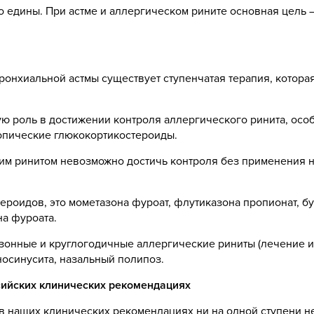
о едины. При астме и аллергическом рините основная цель 
ронхиальной астмы существует ступенчатая терапия, которая
ую роль в достижении контроля аллергического ринита, осо
опические глюкокортикостероиды.
им ринитом невозможно достичь контроля без применения 
ероидов, это мометазона фуроат, флутиказона пропионат, б
а фуроата.
зонные и круглогодичные аллергические риниты (лечение и
осинусита, назальный полипоз.
сийских клинических рекомендациях
 в наших клинических рекомендациях ни на одной ступени н