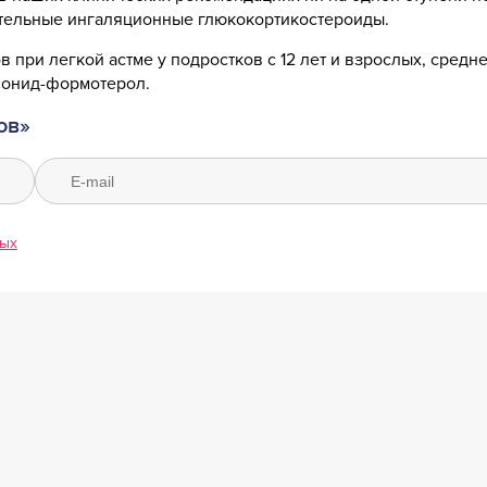
ательные ингаляционные глюкокортикостероиды.
при легкой астме у подростков с 12 лет и взрослых, средн
сонид-формотерол.
ов»
ных