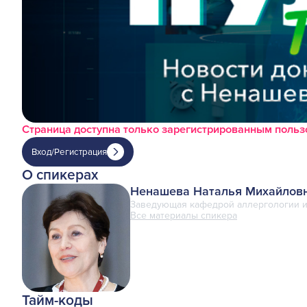
Страница доступна только зарегистрированным поль
Вход/Регистрация
О спикерах
Ненашева Наталья Михайлов
Заведующая кафедрой аллергологии и
Все материалы спикера
Тайм-коды