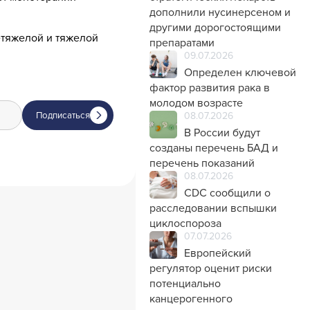
дополнили нусинерсеном и
другими дорогостоящими
етяжелой и тяжелой
препаратами
09.07.2026
Определен ключевой
фактор развития рака в
молодом возрасте
Подписаться
08.07.2026
В России будут
созданы перечень БАД и
перечень показаний
08.07.2026
CDC сообщили о
расследовании вспышки
циклоспороза
07.07.2026
Европейский
регулятор оценит риски
потенциально
канцерогенного