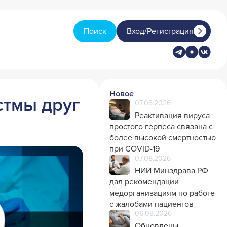
Поиск
Вход/Регистрация
Новое
стмы друг
07.08.2026
Реактивация вируса
простого герпеса связана с
более высокой смертностью
при COVID-19
07.08.2026
НИИ Минздрава РФ
дал рекомендации
медорганизациям по работе
с жалобами пациентов
06.08.2026
Обновлены