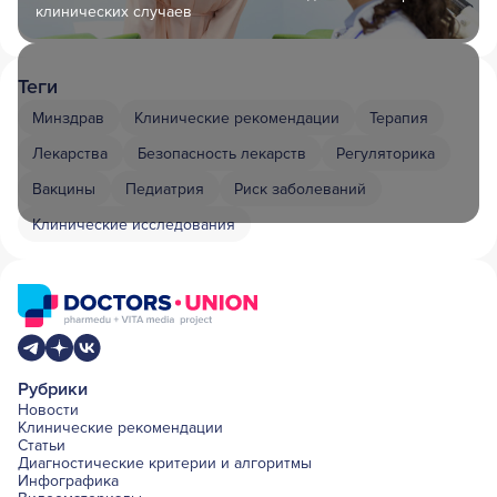
клинических случаев
Теги
Минздрав
Клинические рекомендации
Терапия
Лекарства
Безопасность лекарств
Регуляторика
Вакцины
Педиатрия
Риск заболеваний
Клинические исследования
Рубрики
Новости
Клинические рекомендации
Статьи
Диагностические критерии и алгоритмы
Инфографика