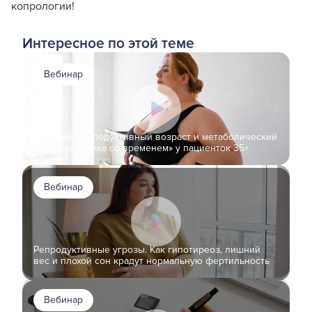
копрологии!
Интересное по этой теме
Вебинар
Поздний репродуктивный возраст и метаболический
синдром: «Гонка со временем» у пациенток 35+
Вебинар
Репродуктивные угрозы. Как гипотиреоз, лишний
вес и плохой сон крадут нормальную фертильность
Вебинар