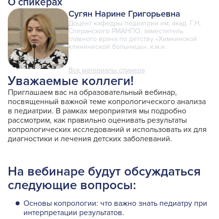
О спикерах
Сугян Нарине Григорьевна
Доцент кафедры педиатрии им. акад. Г.Н.
Сперанского РМАНПО, заместитель
главного врача по детству «Химкинской
клинической больницы», к.м.н.
Все материалы спикера
Уважаемые коллеги!
Приглашаем вас на образовательный вебинар,
посвященный важной теме копрологического анализа
в педиатрии. В рамках мероприятия мы подробно
рассмотрим, как правильно оценивать результаты
копрологических исследований и использовать их для
диагностики и лечения детских заболеваний.
На вебинаре будут обсуждаться
следующие вопросы:
Основы копрологии: что важно знать педиатру при
интерпретации результатов.