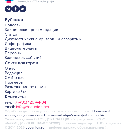
Рубрики
Новости
Клинические рекомендации
Статьи
Диагностические критерии и алгоритмы
Инфографика
Видеоматериалы
Персоны
Календарь событий
Союз докторов
О нас
Редакция
СМИ о нас
Партнеры
Размещение рекламы
Карта сайта
Контакты
тел:
+7 (495) 120-44-34
email:
info@docunion.net
Обработка данных осуществляется в соответствии с
Политикой
конфиденциальности
и
Политикой обработки файлов cookie
Сетевое издание СОЮЗ ДОКТОРОВ (18+). Учредитель — ООО
«ФАРМЕДУ» (ОГРН 1185074012881). Главный редактор — Т. Ю. Ходанович
© 2014-2026
docunion.ru
— информационно-образовательный,