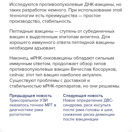
Исследуются противоопухолевые ДНК-вакцины, но
таких разработок немного. При использовании этой
технологии есть преимущества — простое
производство, стабильность.
Пептидные вакцины — ступень от субединичных
вакцин к выделенным эпитопам антигена. Для
хорошего иммунного ответа пептидной вакцины
необходим адъювант.
Наконец, мРНК-онковакцины обладают сильным
иммунным ответом, продолжает обзор типов
противоопухолевых вакцин Вячеслав Косоруков,
сейчас этот тип вакцин наиболее актуален.
Существуют проблемы с доставкой и
стабильностью мРНК-препаратов, но они решаемы.
Предыдущая новость
Следующая новость
Трансоральное УЗИ
Новое определение ДВС-
оказалось точнее МРТ в
синдрома, риск инсульта
диагностике рака
после рака головы и шеи,
ротоглотки
снижение риска деменции
после вакцинации