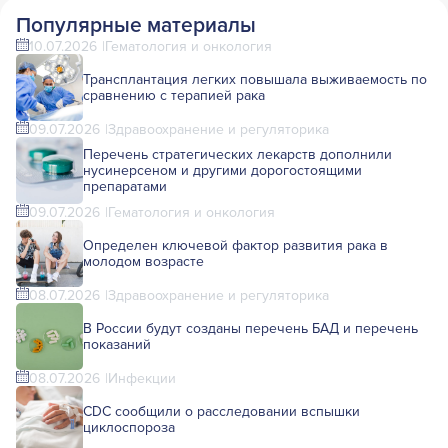
Популярные материалы
10.07.2026
Гематология и онкология
Трансплантация легких повышала выживаемость по
сравнению с терапией рака
09.07.2026
Здравоохранение и регуляторика
Перечень стратегических лекарств дополнили
нусинерсеном и другими дорогостоящими
препаратами
09.07.2026
Гематология и онкология
Определен ключевой фактор развития рака в
молодом возрасте
08.07.2026
Здравоохранение и регуляторика
В России будут созданы перечень БАД и перечень
показаний
08.07.2026
Инфекции
CDC сообщили о расследовании вспышки
циклоспороза