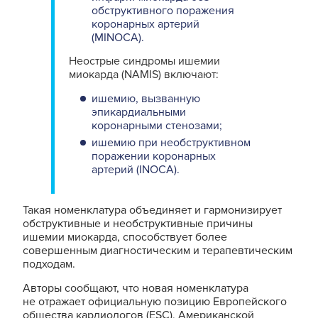
обструктивного поражения
коронарных артерий
(MINOCA).
Неострые синдромы ишемии
миокарда (NAMIS) включают:
ишемию, вызванную
эпикардиальными
коронарными стенозами;
ишемию при необструктивном
поражении коронарных
артерий (INOCA).
Такая номенклатура объединяет и гармонизирует
обструктивные и необструктивные причины
ишемии миокарда, способствует более
совершенным диагностическим и терапевтическим
подходам.
Авторы сообщают, что новая номенклатура
не отражает официальную позицию Европейского
общества кардиологов (ESC
), Американской