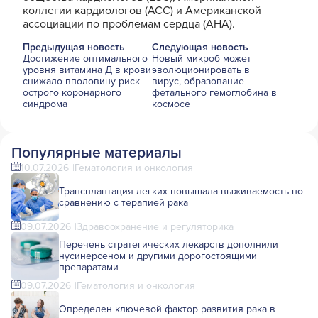
коллегии кардиологов (ACC) и Американской
ассоциации по проблемам сердца (AHA).
Предыдущая новость
Следующая новость
Достижение оптимального
Новый микроб может
уровня витамина Д в крови
эволюционировать в
снижало вполовину риск
вирус, образование
острого коронарного
фетального гемоглобина в
синдрома
космосе
Популярные материалы
10.07.2026
Гематология и онкология
Трансплантация легких повышала выживаемость по
сравнению с терапией рака
09.07.2026
Здравоохранение и регуляторика
Перечень стратегических лекарств дополнили
нусинерсеном и другими дорогостоящими
препаратами
09.07.2026
Гематология и онкология
Определен ключевой фактор развития рака в