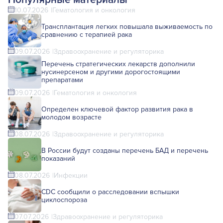
10.07.2026
Гематология и онкология
Трансплантация легких повышала выживаемость по
сравнению с терапией рака
09.07.2026
Здравоохранение и регуляторика
Перечень стратегических лекарств дополнили
нусинерсеном и другими дорогостоящими
препаратами
09.07.2026
Гематология и онкология
Определен ключевой фактор развития рака в
молодом возрасте
08.07.2026
Здравоохранение и регуляторика
В России будут созданы перечень БАД и перечень
показаний
08.07.2026
Инфекции
CDC сообщили о расследовании вспышки
циклоспороза
07.07.2026
Здравоохранение и регуляторика