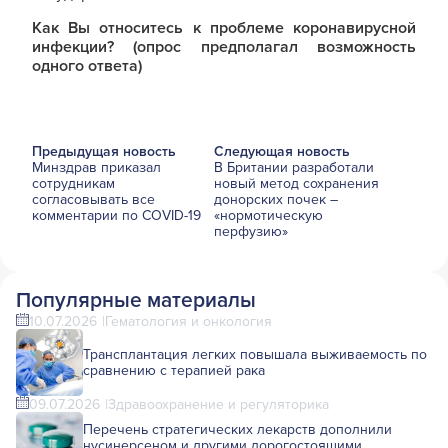
Как Вы относитесь к проблеме коронавирусной
инфекции? (опрос предполагал возможность
одного ответа)
Предыдущая новость
Следующая новость
Минздрав приказал
В Британии разработали
сотрудникам
новый метод сохранения
согласовывать все
донорских почек –
комментарии по COVID-19
«нормотическую
перфузию»
Популярные материалы
10.07.2026
Гематология и онкология
Трансплантация легких повышала выживаемость по
сравнению с терапией рака
09.07.2026
Здравоохранение и регуляторика
Перечень стратегических лекарств дополнили
нусинерсеном и другими дорогостоящими