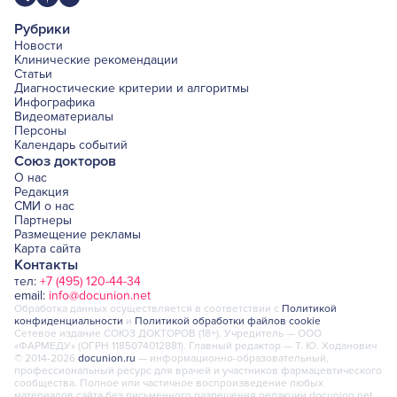
Рубрики
Новости
Клинические рекомендации
Статьи
Диагностические критерии и алгоритмы
Инфографика
Видеоматериалы
Персоны
Календарь событий
Союз докторов
О нас
Редакция
СМИ о нас
Партнеры
Размещение рекламы
Карта сайта
Контакты
тел:
+7 (495) 120-44-34
email:
info@docunion.net
Обработка данных осуществляется в соответствии с
Политикой
конфиденциальности
и
Политикой обработки файлов cookie
Сетевое издание СОЮЗ ДОКТОРОВ (18+). Учредитель — ООО
«ФАРМЕДУ» (ОГРН 1185074012881). Главный редактор — Т. Ю. Ходанович
© 2014-2026
docunion.ru
— информационно-образовательный,
профессиональный ресурс для врачей и участников фармацевтического
сообщества. Полное или частичное воспроизведение любых
материалов сайта без письменного разрешения редакции docunion.net