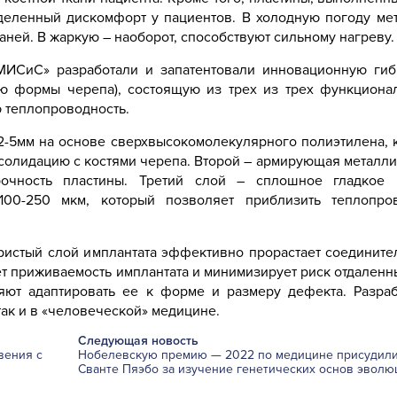
деленный дискомфорт у пациентов. В холодную погоду ме
ей. В жаркую – наоборот, способствуют сильному нагреву.
ИСиС» разработали и запатентовали инновационную гиб
ию формы черепа), состоящую из трех из трех функциона
 теплопроводность.
2-5мм на основе сверхвысокомолекулярного полиэтилена, 
солидацию с костями черепа. Второй – армирующая металлич
рочность пластины. Третий слой – сплошное гладкое
100-250 мкм, который позволяет приблизить теплопро
ристый слой имплантата эффективно прорастает соединител
ет приживаемость имплантата и минимизирует риск отдален
яют адаптировать ее к форме и размеру дефекта. Разраб
так и в «человеческой» медицине.
Следующая новость
вения с
Нобелевскую премию — 2022 по медицине присудил
Сванте Пяэбо за изучение генетических основ эволю