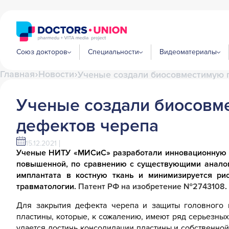
Союз докторов
Специальности
Видеоматериалы
Главная
Новости
Ученые создали биосовместимую п
Ученые создали биосовме
дефектов черепа
15.12.2021
Ученые НИТУ «МИСиС» разработали инновационную ги
повышенной, по сравнению с существующими аналога
имплантата в костную ткань и минимизируется ри
травматологии.
Патент РФ на изобретение №2743108
.
Для закрытия дефекта черепа и защиты головного 
пластины, которые, к сожалению, имеют ряд серьезных 
удается достичь консолидации пластины и собственной