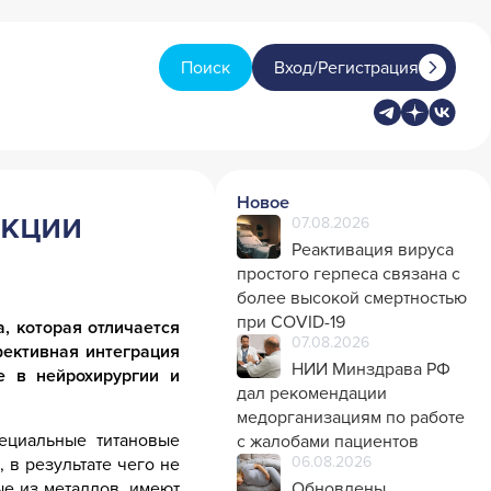
Поиск
Вход/Регистрация
Новое
екции
07.08.2026
Реактивация вируса
простого герпеса связана с
более высокой смертностью
при COVID-19
 которая отличается
07.08.2026
ективная интеграция
НИИ Минздрава РФ
е в нейрохирургии и
дал рекомендации
медорганизациям по работе
ециальные титановые
с жалобами пациентов
06.08.2026
 в результате чего не
ые из металлов, имеют
Обновлены