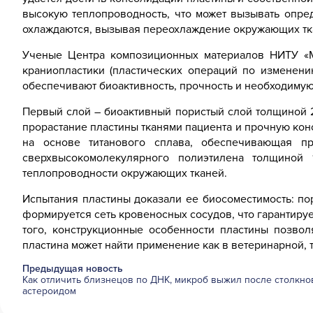
высокую теплопроводность, что может вызывать опре
охлаждаются, вызывая переохлаждение окружающих ткан
Ученые Центра композиционных материалов НИТУ «М
краниопластики (пластических операций по изменен
обеспечивают биоактивность, прочность и необходимую
Первый слой – биоактивный пористый слой толщиной 
прорастание пластины тканями пациента и прочную кон
на основе титанового сплава, обеспечивающая п
сверхвысокомолекулярного полиэтилена толщиной 
теплопроводности окружающих тканей.
Испытания пластины доказали ее биосоместимость: по
формируется сеть кровеносных сосудов, что гарантиру
того, конструкционные особенности пластины позвол
пластина может найти применение как в ветеринарной, 
Предыдущая новость
Как отличить близнецов по ДНК, микроб выжил после столкно
астероидом