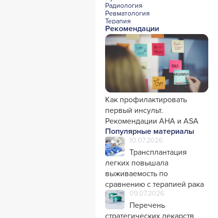
Радиология
Ревматология
Терапия
Рекомендации
Урология и нефрология
Фармакология
Хирургия с реаниматологией
Эндокринология
Психиатрия
Офтальмология
Эндоскопия
Стоматология
Травматология и ортопедия
Генетика
Как профилактировать
Фтизиатрия
первый инсульт.
Рекомендации AHA и ASA
Популярные материалы
10.07.2026
Трансплантация
легких повышала
выживаемость по
сравнению с терапией рака
09.07.2026
Перечень
стратегических лекарств