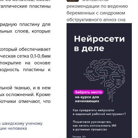
таллические пластины
рекомендации по ведению
беременных с синдромом
обструктивного апноэ сна
ридную пластину для
льных слоев, которые
который обеспечивает
еская сетка 0,1-0,6мм
 покрытие на основе
водность пластины к
ьной тканью, и в нем
ных осложнений. Кроме
отчики отмечают, что
и шведскому ученому
ции человека