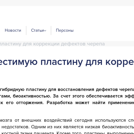
Новости
Статьи
Персоны
ластину для коррекции дефектов черепа
стимую пластину для корр
бридную пластину для восстановления дефектов черепа,
ми, биоактивностью. За счет этого обеспечивается эфф
ск его отторжения. Разработка может найти применени
мозга от внешних воздействий сегодня используются сп
недостатков. Одним из них является низкая биоактивность,
 костной ткани пациента. Кроме того, пластины, выполненн