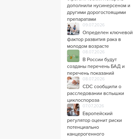
дополнили нусинерсеном и
другими дорогостоящими
препаратами
09.07.2026
Определен ключевой
фактор развития рака в
молодом возрасте
08.07.2026
В России будут
созданы перечень БАД и
перечень показаний
08.07.2026
CDC сообщили о
расследовании вспышки
циклоспороза
07.07.2026
Европейский
регулятор оценит риски
потенциально
канцерогенного