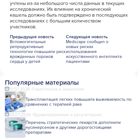
учтены из-за небольшого числа данных в текущих
исследованиях. Их влияние на хронический
кашель должно быть подтверждено в последующих
исследованиях с большим количеством
участников.
Предыдущая новость
Следующая новость
Вспомогательные
Medscape сообщил о
репродуктивные
новых рисках
технологии повышали риск
использования
врожденных пороков
искусственного интеллекта
сердца у детей
пациентами
Популярные материалы
10.07.2026
Гематология и онкология
Трансплантация легких повышала выживаемость по
сравнению с терапией рака
09.07.2026
Здравоохранение и регуляторика
Перечень стратегических лекарств дополнили
нусинерсеном и другими дорогостоящими
препаратами