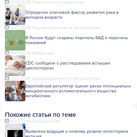
09.07.2026
Гематология и онкология
Определен ключевой фактор развития рака в
молодом возрасте
08.07.2026
Здравоохранение и регуляторика
В России будут созданы перечень БАД и перечень
показаний
08.07.2026
Инфекции
CDC сообщили о расследовании вспышки
циклоспороза
07.07.2026
Здравоохранение и регуляторика
Европейский регулятор оценит риски потенциально
канцерогенного вспомогательного вещества
антибиотика
Похожие статьи по теме
24.02.2026
Кардиология
Выявлена ведущая к низкому уровню холестерина
мутация