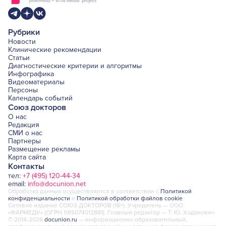
Рубрики
Новости
Клинические рекомендации
Статьи
Диагностические критерии и алгоритмы
Инфографика
Видеоматериалы
Персоны
Календарь событий
Союз докторов
О нас
Редакция
СМИ о нас
Партнеры
Размещение рекламы
Карта сайта
Контакты
тел:
+7 (495) 120-44-34
email:
info@docunion.net
Обработка данных осуществляется в соответствии с
Политикой
конфиденциальности
и
Политикой обработки файлов cookie
Сетевое издание СОЮЗ ДОКТОРОВ (18+). Учредитель — ООО
«ФАРМЕДУ» (ОГРН 1185074012881). Главный редактор — Т. Ю. Ходанович
© 2014-2026
docunion.ru
— информационно-образовательный,