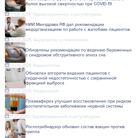
более высокой смертностью при COVID-19
07.08.2026
Здравоохранение и регуляторика
НИИ Минздрава РФ дал рекомендации
медорганизациям по работе с жалобами пациентов
06.08.2026
Акушерство и гинекология
Обновлены рекомендации по ведению беременных
с синдромом обструктивного апноэ сна
05.08.2026
Кардиология
Обновлен алгоритм ведения пациентов с
сердечной недостаточностью с сохраненной
фракцией выброса
03.08.2026
Неврология
Плазмаферез улучшил восстановление при редком
воспалительном заболевании нервной системы
31.07.2026
Здравоохранение и регуляторика
Роспотребнадзор обновил состав вакцин против
гриппа