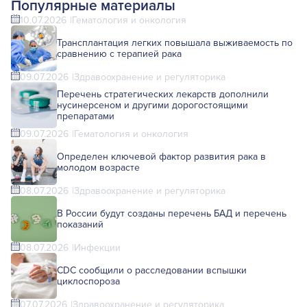
Популярные материалы
10.07.2026
Гематология и онкология
Трансплантация легких повышала выживаемость по
сравнению с терапией рака
09.07.2026
Здравоохранение и регуляторика
Перечень стратегических лекарств дополнили
нусинерсеном и другими дорогостоящими
препаратами
09.07.2026
Гематология и онкология
Определен ключевой фактор развития рака в
молодом возрасте
08.07.2026
Здравоохранение и регуляторика
В России будут созданы перечень БАД и перечень
показаний
08.07.2026
Инфекции
CDC сообщили о расследовании вспышки
циклоспороза
07.07.2026
Здравоохранение и регуляторика