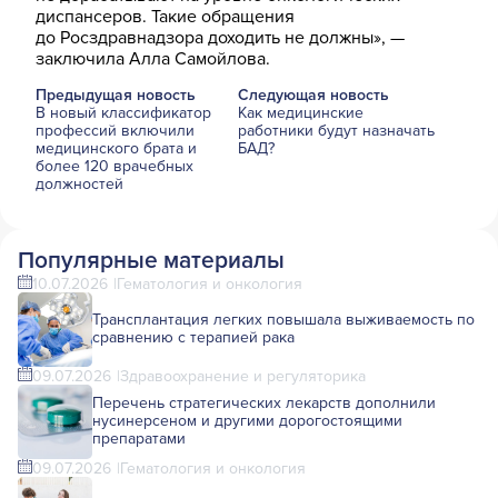
диспансеров. Такие обращения
до Росздравнадзора доходить не должны», —
заключила Алла Самойлова.
Предыдущая новость
Следующая новость
В новый классификатор
Как медицинские
профессий включили
работники будут назначать
медицинского брата и
БАД?
более 120 врачебных
должностей
Популярные материалы
10.07.2026
Гематология и онкология
Трансплантация легких повышала выживаемость по
сравнению с терапией рака
09.07.2026
Здравоохранение и регуляторика
Перечень стратегических лекарств дополнили
нусинерсеном и другими дорогостоящими
препаратами
09.07.2026
Гематология и онкология