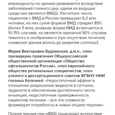
инвалидность по зрению развивается вследствие
заболеваний глазного дна, одним из ведущих
среди них является ВМД2. Расчетное число
пациентов с ВМД в России превышает 6,2 млн
человек, из них сухой формой ВМД страдает 85%
(более 5 млн), влажная форма ВМД встречается в
10-15% случаев, но является причиной 90% случаев
тяжелого и необратимого (при отсутствии лечения)
снижения зрения вплоть до развития слепоты3.
Мария Викторовна Будзинская, д.м.н., член
президиума правления Общероссийской
общественной организации «Общество
офтальмологов России», член европейского
общества ретинальных специалистов, член
ученого и диссертационного советов ФГБНУ НИИ
глазных болезней
: «Недостаточный эффект в
отношении разрешения жидкости в сетчатке,
трудности в обеспечении достаточного числа
инъекций, недостаточная приверженность
пациентов лечению – все эти сложности
формируют потребность в новых опциях терапии».
Потеря зрения при нВМД происходит вследствие