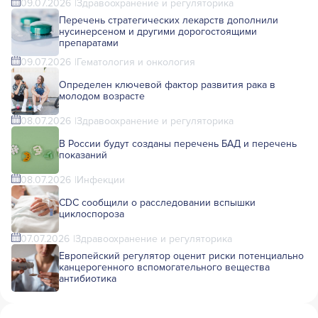
09.07.2026
Здравоохранение и регуляторика
Перечень стратегических лекарств дополнили
нусинерсеном и другими дорогостоящими
препаратами
09.07.2026
Гематология и онкология
Определен ключевой фактор развития рака в
молодом возрасте
08.07.2026
Здравоохранение и регуляторика
В России будут созданы перечень БАД и перечень
показаний
08.07.2026
Инфекции
CDC сообщили о расследовании вспышки
циклоспороза
07.07.2026
Здравоохранение и регуляторика
Европейский регулятор оценит риски потенциально
канцерогенного вспомогательного вещества
антибиотика