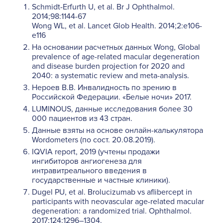
Schmidt-Erfurth U, et al. Br J Ophthalmol.
2014;98:1144-67
Wong WL, et al. Lancet Glob Health. 2014;2:e106-
e116
На основании расчетных данных Wong, Global
prevalence of age-related macular degeneration
and disease burden projection for 2020 and
2040: a systematic review and meta-analysis.
Нероев В.В. Инвалидность по зрению в
Российской Федерации. «Белые ночи» 2017.
LUMINOUS, данные исследования более 30
000 пациентов из 43 стран.
Данные взяты на основе онлайн-калькулятора
Wordometers (по сост. 20.08.2019).
IQVIA report, 2019 (учтены продажи
ингибиторов ангиогенеза для
интравитреального введения в
государственные и частные клиники).
Dugel PU, et al. Brolucizumab vs aflibercept in
participants with neovascular age-related macular
degeneration: a randomized trial. Ophthalmol.
2017;124:1296–1304.