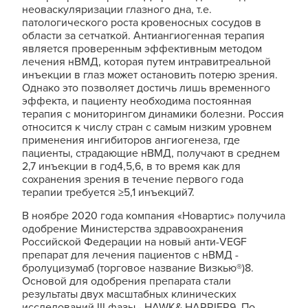
неоваскуляризации глазного дна, т.е.
патологического роста кровеносных сосудов в
области за сетчаткой. Антиангиогенная терапия
является проверенным эффективным методом
лечения нВМД, которая путем интравитреальной
инъекции в глаз может остановить потерю зрения.
Однако это позволяет достичь лишь временного
эффекта, и пациенту необходима постоянная
терапия с мониторингом динамики болезни. Россия
относится к числу стран с самым низким уровнем
применения ингибиторов ангиогенеза, где
пациенты, страдающие нВМД, получают в среднем
2,7 инъекции в год4,5,6, в то время как для
сохранения зрения в течение первого года
терапии требуется ≥5,1 инъекций7.
В ноябре 2020 года компания «Новартис» получила
одобрение Министерства здравоохранения
Российской Федерации на новый анти-VEGF
препарат для лечения пациентов с нВМД -
бролуцизумаб (торговое название Визкью®)8.
Основой для одобрения препарата стали
результаты двух масштабных клинических
исследований III фазы - HAWK& HARRIER9. По