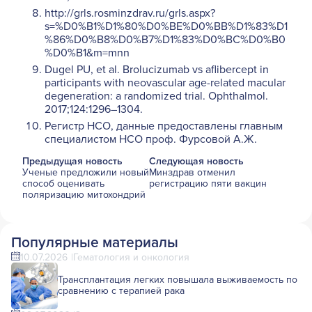
http://grls.rosminzdrav.ru/grls.aspx?
s=%D0%B1%D1%80%D0%BE%D0%BB%D1%83%D1
%86%D0%B8%D0%B7%D1%83%D0%BC%D0%B0
%D0%B1&m=mnn
Dugel PU, et al. Brolucizumab vs aflibercept in
participants with neovascular age-related macular
degeneration: a randomized trial. Ophthalmol.
2017;124:1296–1304.
Регистр НСО, данные предоставлены главным
специалистом НСО проф. Фурсовой А.Ж.
Предыдущая новость
Следующая новость
Ученые предложили новый
Минздрав отменил
способ оценивать
регистрацию пяти вакцин
поляризацию митохондрий
Популярные материалы
10.07.2026
Гематология и онкология
Трансплантация легких повышала выживаемость по
сравнению с терапией рака