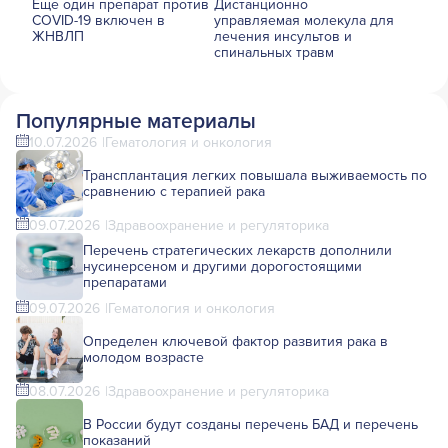
Еще один препарат против
Дистанционно
COVID-19 включен в
управляемая молекула для
ЖНВЛП
лечения инсультов и
спинальных травм
Популярные материалы
10.07.2026
Гематология и онкология
Трансплантация легких повышала выживаемость по
сравнению с терапией рака
09.07.2026
Здравоохранение и регуляторика
Перечень стратегических лекарств дополнили
нусинерсеном и другими дорогостоящими
препаратами
09.07.2026
Гематология и онкология
Определен ключевой фактор развития рака в
молодом возрасте
08.07.2026
Здравоохранение и регуляторика
В России будут созданы перечень БАД и перечень
показаний