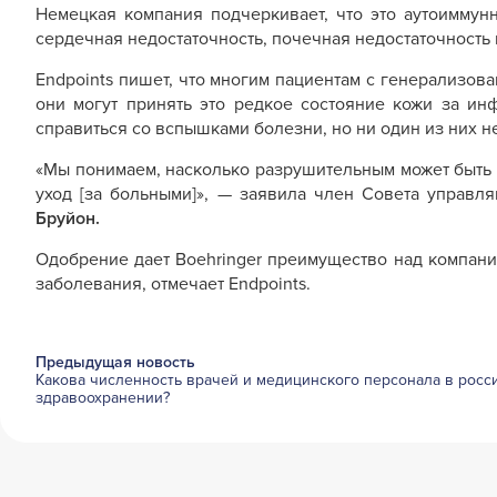
Немецкая компания подчеркивает, что это аутоиммун
сердечная недостаточность, почечная недостаточность 
Endpoints пишет, что многим пациентам с генерализова
они могут принять это редкое состояние кожи за ин
справиться со вспышками болезни, но ни один из них н
«Мы понимаем, насколько разрушительным может быть 
уход [за больными]», — заявила член Совета управ
Бруйон.
Одобрение дает Boehringer преимущество над компание
заболевания, отмечает Endpoints.
Предыдущая новость
Какова численность врачей и медицинского персонала в росс
здравоохранении?