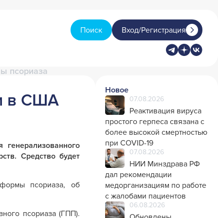
Поиск
Вход/Регистрация
мы псориаза
Новое
ли в США
07.08.2026
Реактивация вируса
простого герпеса связана с
более высокой смертностью
при COVID-19
я генерализованного
07.08.2026
ств. Средство будет
НИИ Минздрава РФ
дал рекомендации
 формы псориаза, об
медорганизациям по работе
с жалобами пациентов
06.08.2026
зного псориаза (ГПП).
Обновлены