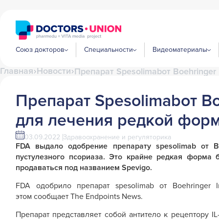
Союз докторов
Специальности
Видеоматериалы
Главная
Новости
Препарат Spesolimabот Boehringe
Препарат Spesolimabот Bo
для лечения редкой фор
03.09.2022
Здравоохранение и регуляторика
FDA выдало одобрение препарату spesolimab от Bo
пустулезного псориаза. Это крайне редкая форма б
продаваться под названием Spevigo.
FDA одобрило препарат spesolimab от Boehringer
этом сообщает The Endpoints News.
Препарат представляет собой антитело к рецептору IL