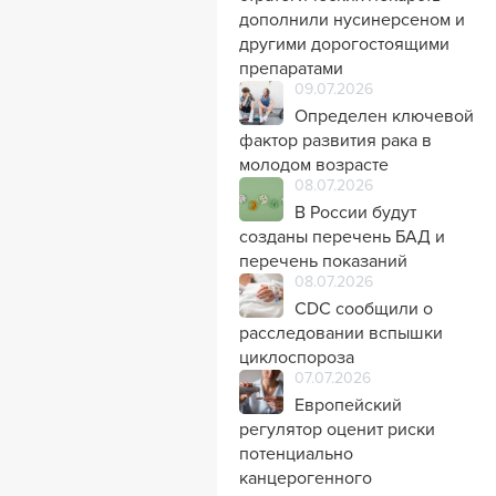
дополнили нусинерсеном и
другими дорогостоящими
препаратами
09.07.2026
Определен ключевой
фактор развития рака в
молодом возрасте
08.07.2026
В России будут
созданы перечень БАД и
перечень показаний
08.07.2026
CDC сообщили о
расследовании вспышки
циклоспороза
07.07.2026
Европейский
регулятор оценит риски
потенциально
канцерогенного