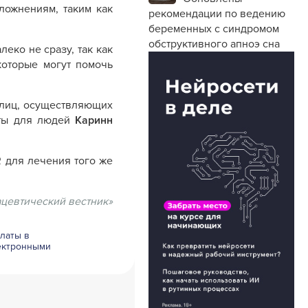
ложнениям, таким как
рекомендации по ведению
беременных с синдромом
обструктивного апноэ сна
еко не сразу, так как
которые могут помочь
 лиц, осуществляющих
кты для людей
Каринн
R для лечения того же
цевтический вестник»
латы в
лектронными