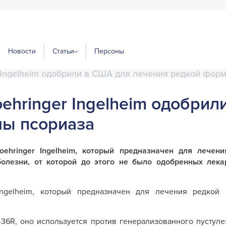
Новости
Статьи
Персоны
r Ingelheim одобрили в США для лечения редкой фор
ehringer Ingelheim одобри
мы псориаза
ehringer Ingelheim, который предназначен для лечени
олезни, от которой до этого не было одобренных лекар
 Ingelheim, который предназначен для лечения редкой
-36R, оно используется против генерализованного пустуле