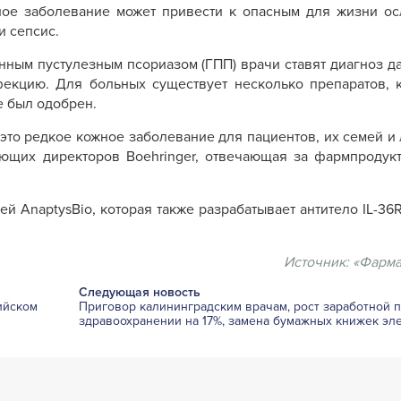
ное заболевание может привести к опасным для жизни ос
и сепсис.
нным пустулезным псориазом (ГПП) врачи ставят диагноз дал
фекцию. Для больных существует несколько препаратов, 
е был одобрен.
это редкое кожное заболевание для пациентов, их семей и
ляющих директоров Boehringer, отвечающая за фармпроду
й AnaptysBio, которая также разрабатывает антитело IL-36
Источник:
«Фарма
Следующая новость
ийском
Приговор калининградским врачам, рост заработной п
здравоохранении на 17%, замена бумажных книжек э