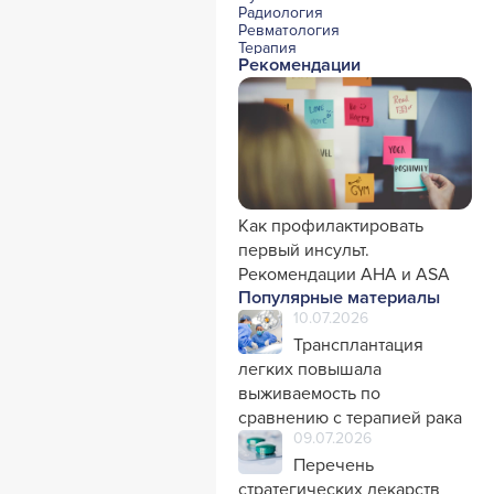
Радиология
Ревматология
Терапия
Рекомендации
Урология и нефрология
Фармакология
Хирургия с реаниматологией
Эндокринология
Психиатрия
Офтальмология
Эндоскопия
Стоматология
Травматология и ортопедия
Генетика
Как профилактировать
Фтизиатрия
первый инсульт.
Рекомендации AHA и ASA
Популярные материалы
10.07.2026
Трансплантация
легких повышала
выживаемость по
сравнению с терапией рака
09.07.2026
Перечень
стратегических лекарств