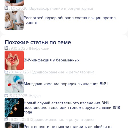
31.07.2026
Здравоохранение и регуляторика
Роспотребнадзор обновил состав вакцин против
гриппа
Похожие статьи по теме
29.10.2025
Инфекции
ВИЧ-инфекция у беременных
23.04.2026
Здравоохранение и регуляторика
Минздрав изменил порядок выявления ВИЧ
15.07.2025
Наука
Новый случай естественного излечения ВИЧ,
восстановлен еще один геном вируса испанки 1918
года
26.03.2026
Здравоохранение и регуляторика
Рентгенологи не смогли отличить дипфейки от