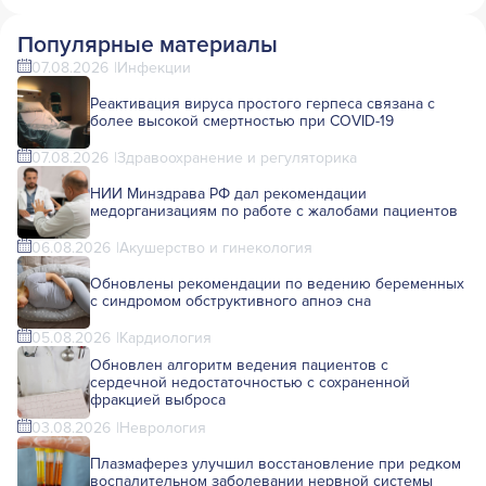
Популярные материалы
07.08.2026
Инфекции
Реактивация вируса простого герпеса связана с
более высокой смертностью при COVID-19
07.08.2026
Здравоохранение и регуляторика
НИИ Минздрава РФ дал рекомендации
медорганизациям по работе с жалобами пациентов
06.08.2026
Акушерство и гинекология
Обновлены рекомендации по ведению беременных
с синдромом обструктивного апноэ сна
05.08.2026
Кардиология
Обновлен алгоритм ведения пациентов с
сердечной недостаточностью с сохраненной
фракцией выброса
03.08.2026
Неврология
Плазмаферез улучшил восстановление при редком
воспалительном заболевании нервной системы