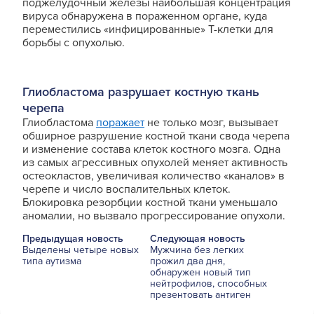
поджелудочный железы наибольшая концентрация
вируса обнаружена в пораженном органе, куда
переместились «инфицированные» Т-клетки для
борьбы с опухолью.
Глиобластома разрушает костную ткань
черепа
Глиобластома
поражает
не только мозг, вызывает
обширное разрушение костной ткани свода черепа
и изменение состава клеток костного мозга. Одна
из самых агрессивных опухолей меняет активность
остеокластов, увеличивая количество «каналов» в
черепе и число воспалительных клеток.
Блокировка резорбции костной ткани уменьшало
аномалии, но вызвало прогрессирование опухоли.
Предыдущая новость
Следующая новость
Выделены четыре новых
Мужчина без легких
типа аутизма
прожил два дня,
обнаружен новый тип
нейтрофилов, способных
презентовать антиген