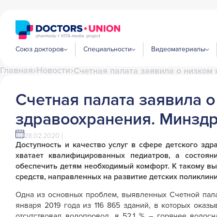
Союз докторов
Специальности
Видеоматериалы
Главная
Новости
Счетная палата заявила о низком 
Счетная палата заявила о
здравоохранения. Минздр
28.02.2020
Доступность и качество услуг в сфере детского здр
хватает квалифицированных педиатров, а состоян
обеспечить детям необходимый комфорт. К такому в
средств, направленных на развитие детских поликлини
Одна из основных проблем, выявленных Счетной палат
января 2019 года из 116 865 зданий, в которых оказ
отсутствовал водопровод, в 52,1 % – горячее водосн