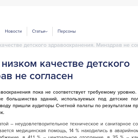
Новости
Статьи
Персоны
качестве детского здравоохранения. Минздрав не со
 низком качестве детского
ав не согласен
авоохранения пока не соответствует требуемому уровню.
ие большинства зданий, используемых под детские по
ыводу пришли аудиторы Счетной палаты по результатам п
к.
ой – неудовлетворительное техническое и санитарное сос
ывается медицинская помощь, 14 % находились в аварийном
абжение, в 41,1 % – центральное отопление, в 35 % – ка