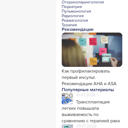
Оториноларингология
Педиатрия
Пульмонология
Радиология
Ревматология
Терапия
Рекомендации
Урология и нефрология
Фармакология
Хирургия с реаниматологией
Эндокринология
Психиатрия
Офтальмология
Эндоскопия
Стоматология
Травматология и ортопедия
Генетика
Как профилактировать
Фтизиатрия
первый инсульт.
Рекомендации AHA и ASA
Популярные материалы
10.07.2026
Трансплантация
легких повышала
выживаемость по
сравнению с терапией рака
09.07.2026