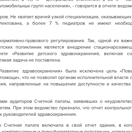
ломобильных групп населения», - говорится в отчете ведом
ров. Не хватает врачей узкой специализации, оказывающи
плектована, а более 7 % педиатров не имеют необхо
ормативно-правового регулирования. Так, одной из важ
детских поликлиник является внедрение стационарозаме
кте «Развитие детского здравоохранения, включая с
акая задача не поставлена.
«Развитие здравоохранения» была исключена цель «По
помощи», что не позволит органам исполнительной власти 
ия, направленные на повышение доступности и качества
ами аудиторов Счетной палаты, заявивших о неудовлетв
етям. При этом ведомство признало, что отчет контрольно
х руководителей здравоохранения.
 Счетная палата включила в свой отчет здания, в кот
, компрессорные и трансформаторные подстанции, котельны