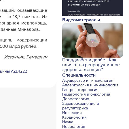
изаций, оказывающие
 – в 18,7 тысячах. Из
Видеоматериалы
ционарная медпомощь,
и данные Минздрав.
инципы модернизации
 500 млрд рублей.
Источник: Ремедиум
Преддиабет и диабет. Как
влияют на репродуктивное
здоровье женщин?
кцины AZD1222
Специальности
Акушерство и гинекология
Аллергология и иммунология
Гастроэнтерология
Гематология и онкология
Дерматология
Здравоохранение и
регуляторика
Инфекции
Кардиология
Наука
Неврология