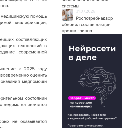
ства.
системы
31.07.2026
х медицинскую помощь
Роспотребнадзор
димой квалификации,
обновил состав вакцин
против гриппа
нейших составляющих
щающих технологий в
оздание современной
вышение к 2025 году
своевременно оценить
 оказания медпомощи
орительном состоянии
го ведомства является
орых не оказывается
е.