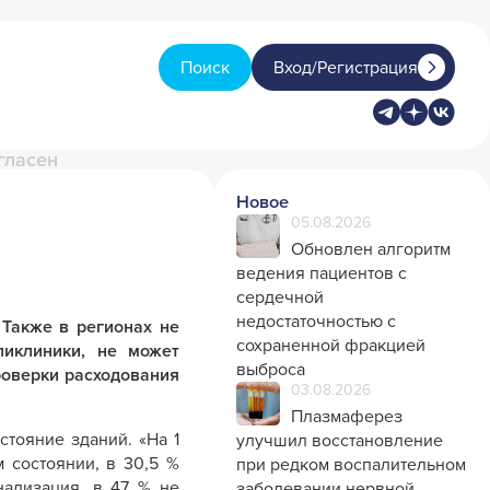
Поиск
Вход/Регистрация
гласен
Новое
05.08.2026
Обновлен алгоритм
ведения пациентов с
сердечной
недостаточностью с
 Также в регионах не
сохраненной фракцией
ликлиники, не может
выброса
роверки расходования
03.08.2026
Плазмаферез
тояние зданий. «На 1
улучшил восстановление
 состоянии, в 30,5 %
при редком воспалительном
нализация, в 47 % не
заболевании нервной