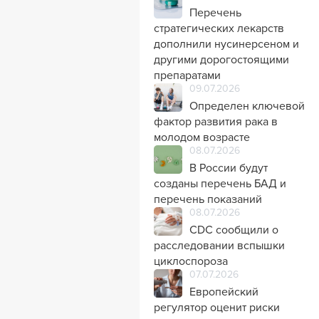
Перечень
стратегических лекарств
дополнили нусинерсеном и
другими дорогостоящими
препаратами
09.07.2026
Определен ключевой
фактор развития рака в
молодом возрасте
08.07.2026
В России будут
созданы перечень БАД и
перечень показаний
08.07.2026
CDC сообщили о
расследовании вспышки
циклоспороза
07.07.2026
Европейский
регулятор оценит риски