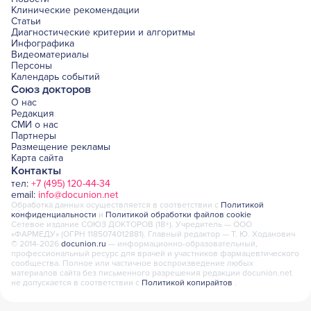
Клинические рекомендации
Статьи
Диагностические критерии и алгоритмы
Инфографика
Видеоматериалы
Персоны
Календарь событий
Союз докторов
О нас
Редакция
СМИ о нас
Партнеры
Размещение рекламы
Карта сайта
Контакты
тел:
+7 (495) 120-44-34
email:
info@docunion.net
Обработка данных осуществляется в соответствии с
Политикой
конфиденциальности
и
Политикой обработки файлов cookie
Сетевое издание СОЮЗ ДОКТОРОВ (18+). Учредитель — ООО
«ФАРМЕДУ» (ОГРН 1185074012881). Главный редактор — Т. Ю. Ходанович
© 2014-2026
docunion.ru
— информационно-образовательный,
профессиональный ресурс для врачей и участников фармацевтического
сообщества. Полное или частичное воспроизведение любых
материалов сайта без письменного разрешения редакции docunion.net
не допускается в соответствии с
Политикой копирайтов
.