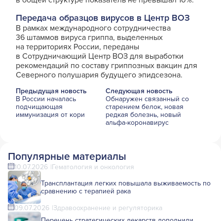
в общей структуре показатель не превышал 10%.
Передача образцов вирусов в Центр ВОЗ
В рамках международного сотрудничества
36 штаммов вируса гриппа, выделенных
на территориях России, переданы
в Сотрудничающий Центр ВОЗ для выработки
рекомендаций по составу гриппозных вакцин для
Северного полушария будущего эпидсезона.
Предыдущая новость
Следующая новость
В России началась
Обнаружен связанный со
подчищающая
старением белок, новая
иммунизация от кори
редкая болезнь, новый
альфа-коронавирус
Популярные материалы
10.07.2026
Гематология и онкология
Трансплантация легких повышала выживаемость по
сравнению с терапией рака
09.07.2026
Здравоохранение и регуляторика
Перечень стратегических лекарств дополнили