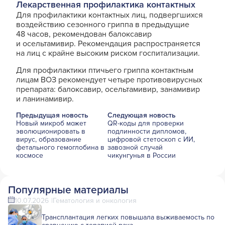
Лекарственная профилактика контактных
Для профилактики контактных лиц, подвергшихся
воздействию сезонного гриппа в предыдущие
48 часов, рекомендован балоксавир
и осельтамивир. Рекомендация распространяется
на лиц с крайне высоким риском госпитализации.
Для профилактики птичьего гриппа контактным
лицам ВОЗ рекомендует четыре противовирусных
препарата: балоксавир, осельтамивир, занамивир
и ланинамивир.
Предыдущая новость
Следующая новость
Новый микроб может
QR-коды для проверки
эволюционировать в
подлинности дипломов,
вирус, образование
цифровой стетоскоп с ИИ,
фетального гемоглобина в
завозной случай
космосе
чикунгунья в России
Популярные материалы
10.07.2026
Гематология и онкология
Трансплантация легких повышала выживаемость по