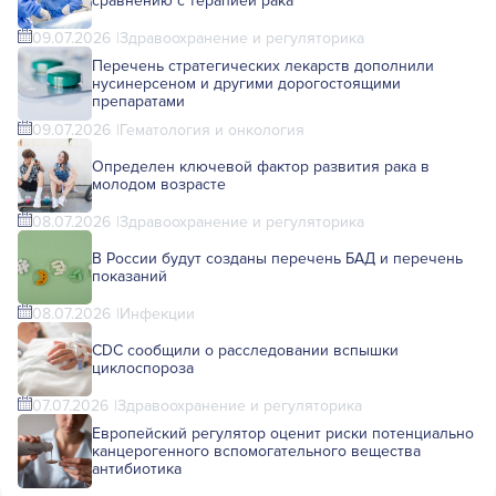
сравнению с терапией рака
09.07.2026
Здравоохранение и регуляторика
Перечень стратегических лекарств дополнили
нусинерсеном и другими дорогостоящими
препаратами
09.07.2026
Гематология и онкология
Определен ключевой фактор развития рака в
молодом возрасте
08.07.2026
Здравоохранение и регуляторика
В России будут созданы перечень БАД и перечень
показаний
08.07.2026
Инфекции
CDC сообщили о расследовании вспышки
циклоспороза
07.07.2026
Здравоохранение и регуляторика
Европейский регулятор оценит риски потенциально
канцерогенного вспомогательного вещества
антибиотика