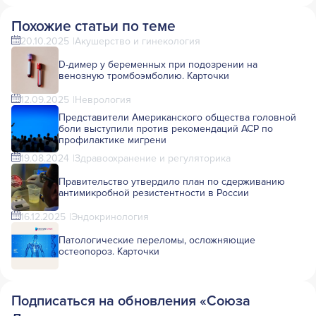
Похожие статьи по теме
20.10.2025
Акушерство и гинекология
D-димер у беременных при подозрении на
венозную тромбоэмболию. Карточки
12.09.2025
Неврология
Представители Американского общества головной
боли выступили против рекомендаций ACP по
профилактике мигрени
19.08.2024
Здравоохранение и регуляторика
Правительство утвердило план по сдерживанию
антимикробной резистентности в России
16.12.2025
Эндокринология
Патологические переломы, осложняющие
остеопороз. Карточки
Подписаться на обновления «Союза