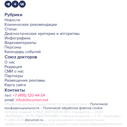
Рубрики
Новости
Клинические рекомендации
Статьи
Диагностические критерии и алгоритмы
Инфографика
Видеоматериалы
Персоны
Календарь событий
Союз докторов
О нас
Редакция
СМИ о нас
Партнеры
Размещение рекламы
Карта сайта
Контакты
тел:
+7 (495) 120-44-34
email:
info@docunion.net
Обработка данных осуществляется в соответствии с
Политикой
конфиденциальности
и
Политикой обработки файлов cookie
Сетевое издание СОЮЗ ДОКТОРОВ (18+). Учредитель — ООО
«ФАРМЕДУ» (ОГРН 1185074012881). Главный редактор — Т. Ю. Ходанович
© 2014-2026
docunion.ru
— информационно-образовательный,
профессиональный ресурс для врачей и участников фармацевтического