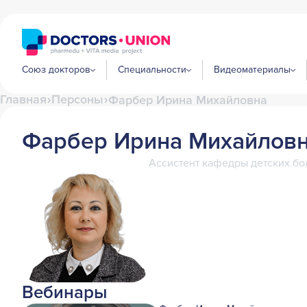
Союз докторов
Специальности
Видеоматериалы
Главная
Персоны
Фарбер Ирина Михайловна
Фарбер Ирина Михайлов
Ассистент кафедры детских бо
Вебинары