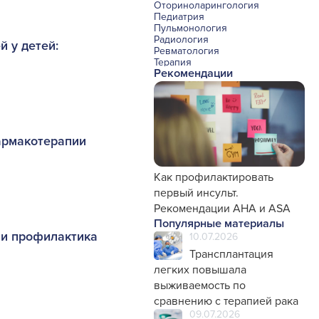
Оториноларингология
Педиатрия
Пульмонология
Радиология
 у детей:
Ревматология
Терапия
Рекомендации
Урология и нефрология
Фармакология
Хирургия с реаниматологией
Эндокринология
Психиатрия
Офтальмология
армакотерапии
Эндоскопия
Стоматология
Травматология и ортопедия
Генетика
Как профилактировать
Фтизиатрия
первый инсульт.
Рекомендации AHA и ASA
Популярные материалы
 и профилактика
10.07.2026
Трансплантация
легких повышала
выживаемость по
сравнению с терапией рака
09.07.2026