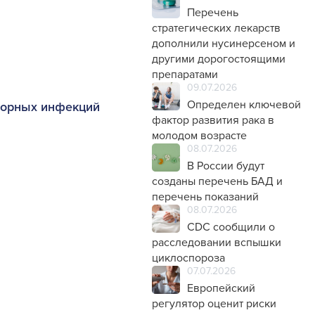
Перечень
стратегических лекарств
дополнили нусинерсеном и
другими дорогостоящими
препаратами
09.07.2026
Определен ключевой
торных инфекций
фактор развития рака в
молодом возрасте
08.07.2026
В России будут
созданы перечень БАД и
перечень показаний
08.07.2026
CDC сообщили о
расследовании вспышки
циклоспороза
07.07.2026
Европейский
регулятор оценит риски