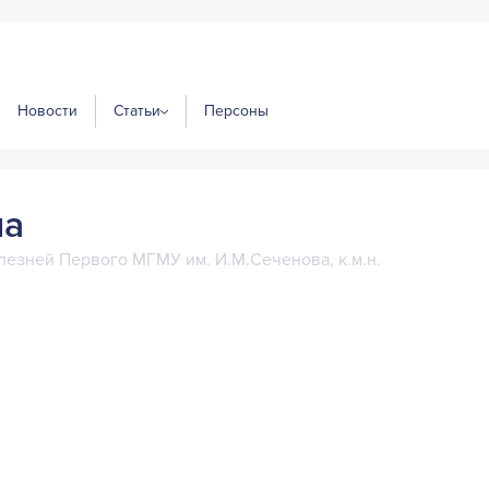
Новости
Статьи
Персоны
на
лезней Первого МГМУ им. И.М.Сеченова, к.м.н.