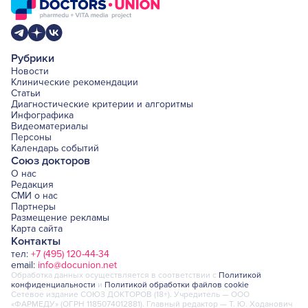
Рубрики
Новости
Клинические рекомендации
Статьи
Диагностические критерии и алгоритмы
Инфографика
Видеоматериалы
Персоны
Календарь событий
Союз докторов
О нас
Редакция
СМИ о нас
Партнеры
Размещение рекламы
Карта сайта
Контакты
тел:
+7 (495) 120-44-34
email:
info@docunion.net
Обработка данных осуществляется в соответствии с
Политикой
конфиденциальности
и
Политикой обработки файлов cookie
Сетевое издание СОЮЗ ДОКТОРОВ (18+). Учредитель — ООО
«ФАРМЕДУ» (ОГРН 1185074012881). Главный редактор — Т. Ю. Ходанович