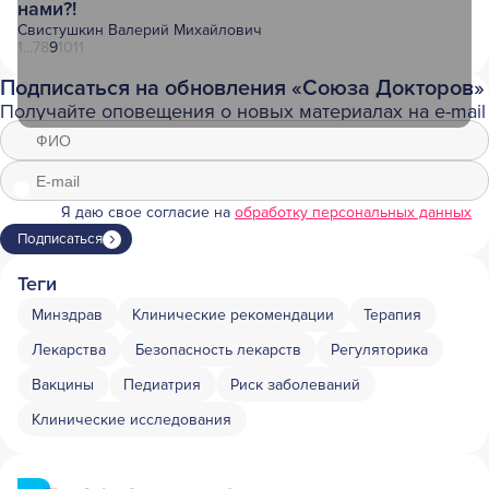
нами?!
Свистушкин Валерий Михайлович
1
...
7
8
9
10
11
Подписаться на обновления «Союза Докторов»
Получайте оповещения о новых материалах на e-mail
Я даю свое согласие на
обработку персональных данных
Подписаться
Теги
Минздрав
Клинические рекомендации
Терапия
Лекарства
Безопасность лекарств
Регуляторика
Вакцины
Педиатрия
Риск заболеваний
Клинические исследования