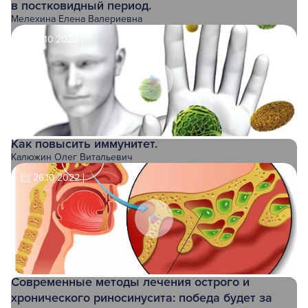
в постковидный период.
Мелехина Елена Валериевна
27.10.2022
Как повысить иммунитет.
Калюжин Олег Витальевич
26.10.2022
Современные методы лечения острого и
хронического риносинусита: победа будет за