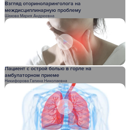
Взгляд оториноларинголога на
междисциплинарную проблему
Шахова Мария Андреевна
12.01.2023
Пациент с острой болью в горле на
амбулаторном приеме
Никифорова Галина Николаевна
22.12.2022