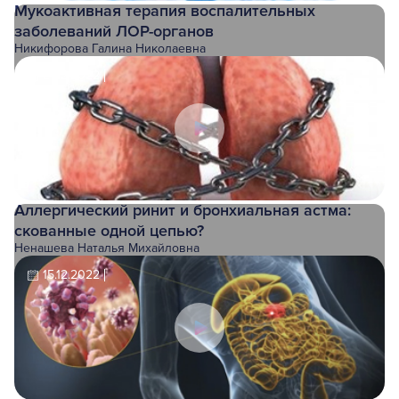
Мукоактивная терапия воспалительных
заболеваний ЛОР-органов
Никифорова Галина Николаевна
21.12.2022
Аллергический ринит и бронхиальная астма:
скованные одной цепью?
Ненашева Наталья Михайловна
15.12.2022