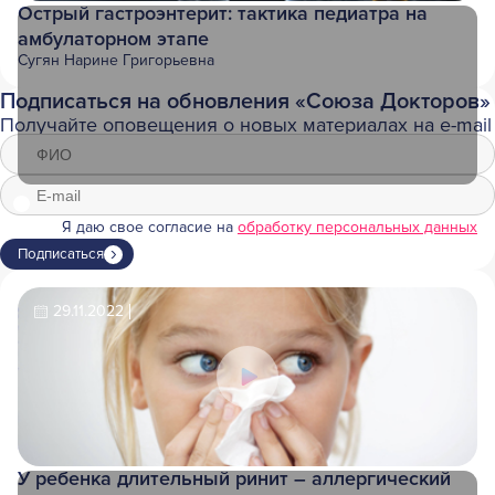
Острый гастроэнтерит: тактика педиатра на
амбулаторном этапе
Сугян Нарине Григорьевна
Подписаться на обновления «Союза Докторов»
Получайте оповещения о новых материалах на e-mail
Я даю свое согласие на
обработку персональных данных
Подписаться
29.11.2022
У ребенка длительный ринит – аллергический