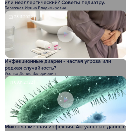
или неаллергический? Советы педиатру.
Бережная Ирина Владимировна
23.11.2022
Инфекционные диареи - частая угроза или
редкая случайность?
Усенко Денис Валериевич
09.11.2022
Микоплазменная инфекция. Актуальные данные