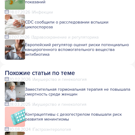
показаний
08.07.2026
Инфекции
CDC сообщили о расследовании вспышки
циклоспороза
07.07.2026
Здравоохранение и регуляторика
Европейский регулятор оценит риски потенциально
канцерогенного вспомогательного вещества
антибиотика
Похожие статьи по теме
20.02.2026
Акушерство и гинекология
Заместительная гормональная терапия не повышала
смертность среди женщин
28.03.2025
Акушерство и гинекология
Контрацептивы с дезогестрелом повышали риск
развития менингиомы
30.08.2024
Гастроэнтерология