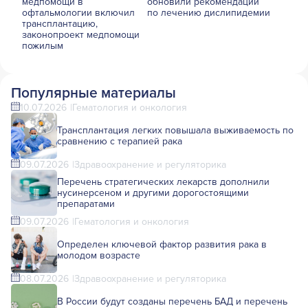
медпомощи в
обновили рекомендации
офтальмологии включил
по лечению дислипидемии
трансплантацию,
законопроект медпомощи
пожилым
Популярные материалы
10.07.2026
Гематология и онкология
Трансплантация легких повышала выживаемость по
сравнению с терапией рака
09.07.2026
Здравоохранение и регуляторика
Перечень стратегических лекарств дополнили
нусинерсеном и другими дорогостоящими
препаратами
09.07.2026
Гематология и онкология
Определен ключевой фактор развития рака в
молодом возрасте
08.07.2026
Здравоохранение и регуляторика
В России будут созданы перечень БАД и перечень