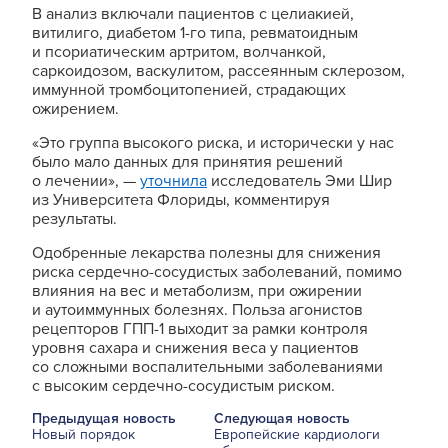
В анализ включали пациентов с целиакией,
витилиго, диабетом 1-го типа, ревматоидным
и псориатическим артритом, волчанкой,
саркоидозом, васкулитом, рассеянным склерозом,
иммунной тромбоцитопенией, страдающих
ожирением.
«Это группа высокого риска, и исторически у нас
было мало данных для принятия решений
о лечении», —
уточнила
исследователь Эми Шир
из Университета Флориды, комментируя
результаты.
Одобренные лекарства полезны для снижения
риска сердечно-сосудистых заболеваний, помимо
влияния на вес и метаболизм, при ожирении
и аутоиммунных болезнях. Польза агонистов
рецепторов ГПП-1 выходит за рамки контроля
уровня сахара и снижения веса у пациентов
со сложными воспалительными заболеваниями
с высоким сердечно-сосудистым риском.
Предыдущая новость
Следующая новость
Новый порядок
Европейские кардиологи