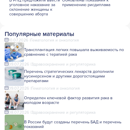
В РПЦ предложили ввести
Обновлены показания к
уголовное наказание за
применению рисдиплама
склонение женщины к
совершению аборта
Популярные материалы
10.07.2026
Гематология и онкология
Трансплантация легких повышала выживаемость по
сравнению с терапией рака
09.07.2026
Здравоохранение и регуляторика
Перечень стратегических лекарств дополнили
нусинерсеном и другими дорогостоящими
препаратами
09.07.2026
Гематология и онкология
Определен ключевой фактор развития рака в
молодом возрасте
08.07.2026
Здравоохранение и регуляторика
В России будут созданы перечень БАД и перечень
показаний