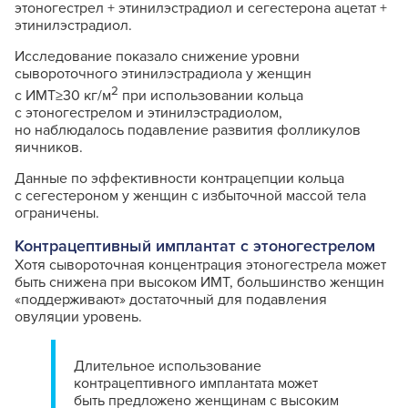
этоногестрел + этинилэстрадиол и сегестерона ацетат +
этинилэстрадиол.
Исследование показало снижение уровни
сывороточного этинилэстрадиола у женщин
2
с ИМТ≥30 кг/м
при использовании кольца
с этоногестрелом и этинилэстрадиолом,
но наблюдалось подавление развития фолликулов
яичников.
Данные по эффективности контрацепции кольца
с сегестероном у женщин с избыточной массой тела
ограничены.
Контрацептивный имплантат с этоногестрелом
Хотя сывороточная концентрация этоногестрела может
быть снижена при высоком ИМТ, большинство женщин
«поддерживают» достаточный для подавления
овуляции уровень.
Длительное использование
контрацептивного имплантата может
быть предложено женщинам с высоким