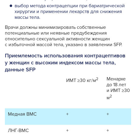
выбор метода контрацепции при бариатрической
хирургии и применении лекарств для снижения
массы тела.
Врачи должны минимизировать собственные
потенциальные или неявные предубеждения
относительно сексуальной активности женщин
с избыточной массой тела, указано в заявлении SFP.
Приемлемость использования контрацептивов
у женщин с высоким индексом массы тела,
данные SFP
Менархе
2
ИМТ ≥30 кг/м
до 18 лет
и ИМТ ≥30 кг
2
м
Медная ВМС
+
+
ЛНГ-ВМС
+
+