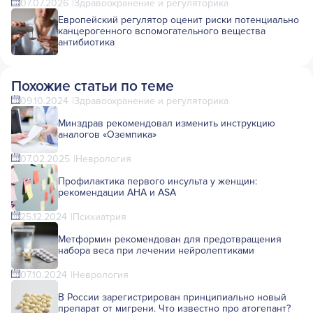
07.07.2026
Здравоохранение и регуляторика
Европейский регулятор оценит риски потенциально
канцерогенного вспомогательного вещества
антибиотика
Похожие статьи по теме
09.10.2024
Здравоохранение и регуляторика
Минздрав рекомендовал изменить инструкцию
аналогов «Оземпика»
07.02.2025
Неврология
Профилактика первого инсульта у женщин:
рекомендации AHA и ASA
25.12.2024
Психиатрия
Метформин рекомендован для предотвращения
набора веса при лечении нейролептиками
07.10.2024
Неврология
В России зарегистрирован принципиально новый
препарат от мигрени. Что известно про атогепант?