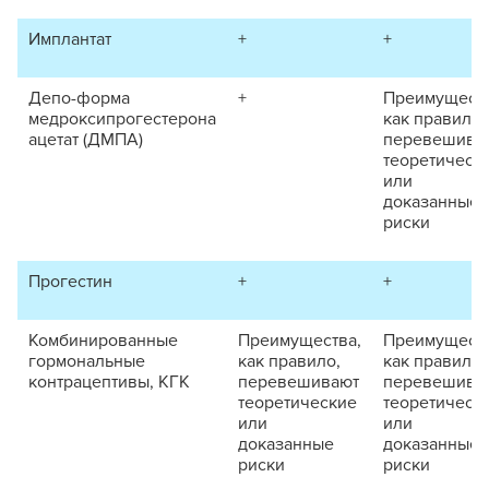
Имплантат
+
+
Депо-форма
+
Преимуществ
медроксипрогестерона
как правило,
ацетат (ДМПА)
перевешива
теоретическ
или
доказанные
риски
Прогестин
+
+
Комбинированные
Преимущества,
Преимуществ
гормональные
как правило,
как правило,
контрацептивы, КГК
перевешивают
перевешива
теоретические
теоретическ
или
или
доказанные
доказанные
риски
риски