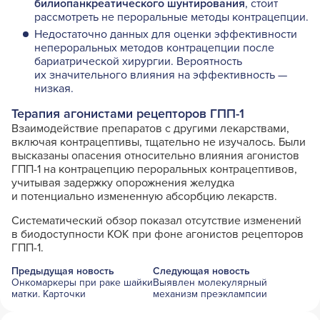
билиопанкреатического шунтирования
, стоит
рассмотреть не пероральные методы контрацепции.
Недостаточно данных для оценки эффективности
непероральных методов контрацепции после
бариатрической хирургии. Вероятность
их значительного влияния на эффективность —
низкая.
Терапия агонистами рецепторов ГПП-1
Взаимодействие препаратов с другими лекарствами,
включая контрацептивы, тщательно не изучалось. Были
высказаны опасения относительно влияния агонистов
ГПП-1 на контрацепцию пероральных контрацептивов,
учитывая задержку опорожнения желудка
и потенциально измененную абсорбцию лекарств.
Систематический обзор показал отсутствие изменений
в биодоступности КОК при фоне агонистов рецепторов
ГПП-1.
Предыдущая новость
Следующая новость
Онкомаркеры при раке шайки
Выявлен молекулярный
матки. Карточки
механизм преэклампсии