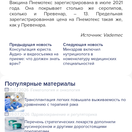
Вакцина Пнемотекс зарегистрирована в июле 2021
года. Она покрывает столько же серотипов,
сколько и Превенар, – 13. Предельная
зарегистрированная цена на Пнемотекс такая же,
как у Превенара.
Источник: Vademec
Предыдущая новость
Следующая новость
Консультация юриста.
Минздрав включил
Аудио- и видеосъемка на
нутрициолога в
приеме: что должен знать
номенклатуру медицинских
врач?
специальностей
Популярные материалы
10.07.2026
Гематология и онкология
Трансплантация легких повышала выживаемость по
сравнению с терапией рака
09.07.2026
Здравоохранение и регуляторика
Перечень стратегических лекарств дополнили
нусинерсеном и другими дорогостоящими
препаратами