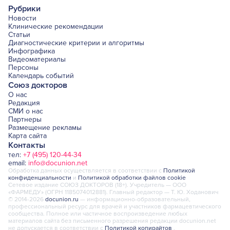
Рубрики
Новости
Клинические рекомендации
Статьи
Диагностические критерии и алгоритмы
Инфографика
Видеоматериалы
Персоны
Календарь событий
Союз докторов
О нас
Редакция
СМИ о нас
Партнеры
Размещение рекламы
Карта сайта
Контакты
тел:
+7 (495) 120-44-34
email:
info@docunion.net
Обработка данных осуществляется в соответствии с
Политикой
конфиденциальности
и
Политикой обработки файлов cookie
Сетевое издание СОЮЗ ДОКТОРОВ (18+). Учредитель — ООО
«ФАРМЕДУ» (ОГРН 1185074012881). Главный редактор — Т. Ю. Ходанович
© 2014-2026
docunion.ru
— информационно-образовательный,
профессиональный ресурс для врачей и участников фармацевтического
сообщества. Полное или частичное воспроизведение любых
материалов сайта без письменного разрешения редакции docunion.net
не допускается в соответствии с
Политикой копирайтов
.