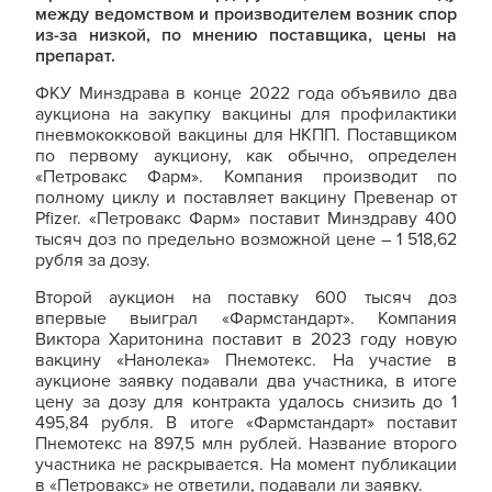
между ведомством и производителем возник спор
из-за низкой, по мнению поставщика, цены на
препарат.
ФКУ Минздрава в конце 2022 года объявило два
аукциона на закупку вакцины для профилактики
пневмококковой вакцины для НКПП. Поставщиком
по первому аукциону, как обычно, определен
«Петровакс Фарм». Компания производит по
полному циклу и поставляет вакцину Превенар от
Pfizer. «Петровакс Фарм» поставит Минздраву 400
тысяч доз по предельно возможной цене – 1 518,62
рубля за дозу.
Второй аукцион на поставку 600 тысяч доз
впервые выиграл «Фармстандарт». Компания
Виктора Харитонина поставит в 2023 году новую
вакцину «Нанолека» Пнемотекс. На участие в
аукционе заявку подавали два участника, в итоге
цену за дозу для контракта удалось снизить до 1
495,84 рубля. В итоге «Фармстандарт» поставит
Пнемотекс на 897,5 млн рублей. Название второго
участника не раскрывается. На момент публикации
в «Петровакс» не ответили, подавали ли заявку.