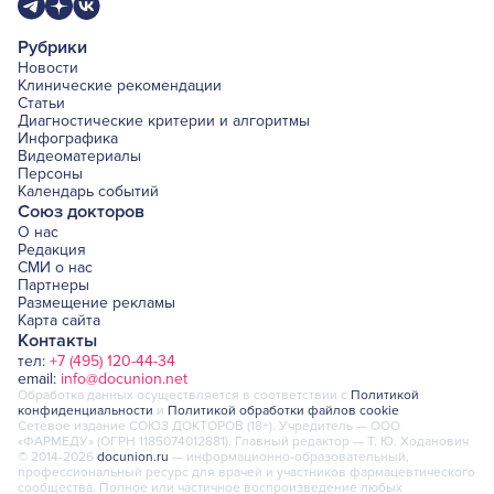
Рубрики
Новости
Клинические рекомендации
Статьи
Диагностические критерии и алгоритмы
Инфографика
Видеоматериалы
Персоны
Календарь событий
Союз докторов
О нас
Редакция
СМИ о нас
Партнеры
Размещение рекламы
Карта сайта
Контакты
тел:
+7 (495) 120-44-34
email:
info@docunion.net
Обработка данных осуществляется в соответствии с
Политикой
конфиденциальности
и
Политикой обработки файлов cookie
Сетевое издание СОЮЗ ДОКТОРОВ (18+). Учредитель — ООО
«ФАРМЕДУ» (ОГРН 1185074012881). Главный редактор — Т. Ю. Ходанович
© 2014-2026
docunion.ru
— информационно-образовательный,
профессиональный ресурс для врачей и участников фармацевтического
сообщества. Полное или частичное воспроизведение любых