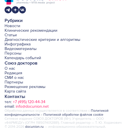
Рубрики
Новости
Клинические рекомендации
Статьи
Диагностические критерии и алгоритмы
Инфографика
Видеоматериалы
Персоны
Календарь событий
Союз докторов
О нас
Редакция
СМИ о нас
Партнеры
Размещение рекламы
Карта сайта
Контакты
тел:
+7 (495) 120-44-34
email:
info@docunion.net
Обработка данных осуществляется в соответствии с
Политикой
конфиденциальности
и
Политикой обработки файлов cookie
Сетевое издание СОЮЗ ДОКТОРОВ (18+). Учредитель — ООО
«ФАРМЕДУ» (ОГРН 1185074012881). Главный редактор — Т. Ю. Ходанович
© 2014-2026
docunion.ru
— информационно-образовательный,