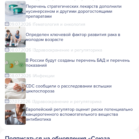
Перечень стратегических лекарств дополнили
нусинерсеном и другими дорогостоящими
препаратами
09.07.2026
Гематология и онкология
Определен ключевой фактор развития рака в
молодом возрасте
08.07.2026
Здравоохранение и регуляторика
В России будут созданы перечень БАД и перечень
показаний
08.07.2026
Инфекции
CDC сообщили о расследовании вспышки
циклоспороза
07.07.2026
Здравоохранение и регуляторика
Европейский регулятор оценит риски потенциально
канцерогенного вспомогательного вещества
антибиотика
Подписаться на обновления «Союза