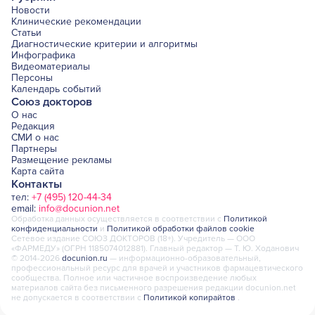
Новости
Клинические рекомендации
Статьи
Диагностические критерии и алгоритмы
Инфографика
Видеоматериалы
Персоны
Календарь событий
Союз докторов
О нас
Редакция
СМИ о нас
Партнеры
Размещение рекламы
Карта сайта
Контакты
тел:
+7 (495) 120-44-34
email:
info@docunion.net
Обработка данных осуществляется в соответствии с
Политикой
конфиденциальности
и
Политикой обработки файлов cookie
Сетевое издание СОЮЗ ДОКТОРОВ (18+). Учредитель — ООО
«ФАРМЕДУ» (ОГРН 1185074012881). Главный редактор — Т. Ю. Ходанович
© 2014-2026
docunion.ru
— информационно-образовательный,
профессиональный ресурс для врачей и участников фармацевтического
сообщества. Полное или частичное воспроизведение любых
материалов сайта без письменного разрешения редакции docunion.net
не допускается в соответствии с
Политикой копирайтов
.