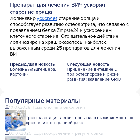
Препарат для лечения ВИЧ ускорял
старение хряща
Лопинавир
ускоряет
старение хряща и
способствует развитию остеоартрита, что связано с
подавлением белка
Zmpste24 и
ускорением
клеточного старения. Отрицательное действие
лопинавира на хрящ оказалось наиболее
выраженным среди 25 препаратов для лечения
ВИЧ
Предыдущая новость
Следующая новость
Болезнь Альцгеймера.
Применение витамина D
Карточки
при остеопорозе и риске
развития: заявление GRIO
Популярные материалы
10.07.2026
Гематология и онкология
Трансплантация легких повышала выживаемость по
сравнению с терапией рака
09.07.2026
Здравоохранение и регуляторика