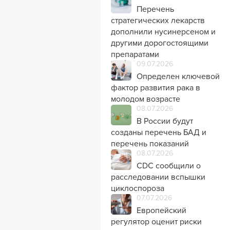
Перечень
стратегических лекарств
дополнили нусинерсеном и
другими дорогостоящими
препаратами
09.07.2026
Определен ключевой
фактор развития рака в
молодом возрасте
08.07.2026
В России будут
созданы перечень БАД и
перечень показаний
08.07.2026
CDC сообщили о
расследовании вспышки
циклоспороза
07.07.2026
Европейский
регулятор оценит риски