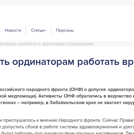
Новости
Статьи
Персоны
аторам работать врачами-стажерами
ь ординаторам работать вр
сийского народного фронта (ОНФ) о допуске ординаторов
жной медпомощи). Активисты ОНФ обратились в ведомство 
гионах – например, в Забайкальском крае не хватает хиру
 прислушалось к мнению Народного фронта. Сейчас Правит
 допустить сбоев в работе системы здравоохранения и урег
будут работать под руководством опытных наставников. Так