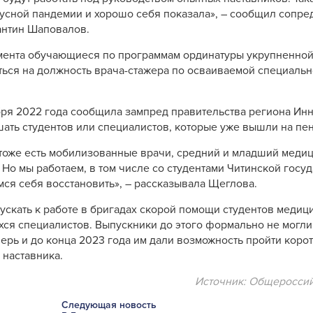
усной пандемии и хорошо себя показала», – сообщил сопре
антин Шаповалов.
умента обучающиеся по программам ординатуры укрупненно
ься на должность врача-стажера по осваиваемой специально
бря 2022 года сообщила зампред правительства региона Ин
шать студентов или специалистов, которые уже вышли на пе
с тоже есть мобилизованные врачи, средний и младший меди
 Но мы работаем, в том числе со студентами Читинской госу
ся себя восстановить», – рассказывала Щеглова.
ускать к работе в бригадах скорой помощи студентов медиц
хся специалистов. Выпускники до этого формально не могли
перь и до конца 2023 года им дали возможность пройти коро
 наставника.
Источник: Общеросси
Следующая новость