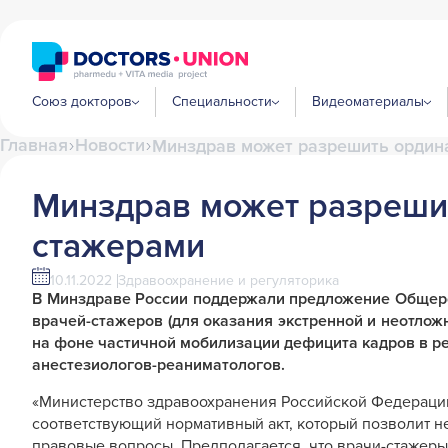
Союз докторов
Специальности
Видеоматериалы
Главная
Новости
Минздрав может разрешить ордин
Минздрав может разрешит
стажерами
10.11.2022
Здравоохранение и регуляторика
В Минздраве России поддержали предложение Общерос
врачей-стажеров (для оказания экстренной и неотло
на фоне частичной мобилизации дефицита кадров в ре
анестезиологов-реаниматологов.
«Министерство здравоохранения Российской Федерации
соответствующий нормативный акт, который позволит не
правовые вопросы. Предполагается, что врачи-стажеры 