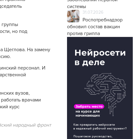
дседатель
системы
31.07.2026
Роспотребнадзор
й группы
обновил состав вакцин
сти, но под
против гриппа
на Щеглова. На замену
нсию.
цинский персонал. И
дарственной
инских вузов,
 работать врачами
ткий курс
йский народный фронт