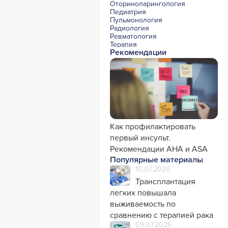
Оториноларингология
Педиатрия
Пульмонология
Радиология
Ревматология
Терапия
Рекомендации
Урология и нефрология
Фармакология
Хирургия с реаниматологией
Эндокринология
Психиатрия
Офтальмология
Эндоскопия
Стоматология
Травматология и ортопедия
Генетика
Как профилактировать
Фтизиатрия
первый инсульт.
Рекомендации AHA и ASA
Популярные материалы
10.07.2026
Трансплантация
легких повышала
выживаемость по
сравнению с терапией рака
09.07.2026