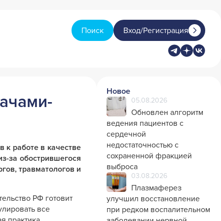
Поиск
Вход/Регистрация
Новое
ачами-
05.08.2026
Обновлен алгоритм
ведения пациентов с
сердечной
недостаточностью с
 к работе в качестве
сохраненной фракцией
из-за обострившегося
выброса
ргов, травматологов и
03.08.2026
Плазмаферез
ельство РФ готовит
улучшил восстановление
улировать все
при редком воспалительном
ая практика
заболевании нервной