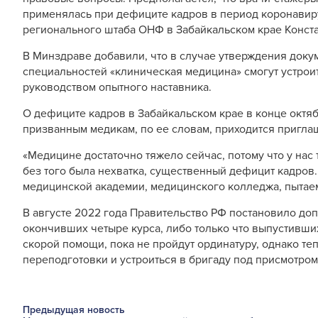
применялась при дефиците кадров в период коронавир
регионального штаба ОНФ в Забайкальском крае Конст
В Минздраве добавили, что в случае утверждения док
специальностей «клиническая медицина» смогут устроит
руководством опытного наставника.
О дефиците кадров в Забайкальском крае в конце октя
призванным медикам, по ее словам, приходится пригла
«Медицине достаточно тяжело сейчас, потому что у на
без того была нехватка, существенный дефицит кадров.
медицинской академии, медицинского колледжа, пытаем
В августе 2022 года Правительство РФ постановило доп
окончивших четыре курса, либо только что выпустивши
скорой помощи, пока не пройдут ординатуру, однако те
переподготовки и устроиться в бригаду под присмотром
Предыдущая новость