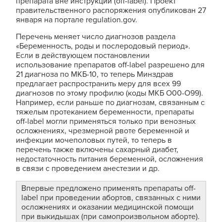
препарата вне инструкции (off-label). Проект
правительственного распоряжения опубликован 27
января на портале regulation.gov.
Перечень меняет число диагнозов раздела
«Беременность, роды и послеродовый период».
Если в действующем постановлении
использование препаратов off-label разрешено для
21 диагноза по МКБ-10, то теперь Минздрав
предлагает распространить меру для всех 99
диагнозов по этому профилю (коды МКБ О00-O99).
Например, если раньше по диагнозам, связанным с
тяжелым протеканием беременности, препараты
off-label могли применяться только при венозных
осложнениях, чрезмерной рвоте беременной и
инфекции мочеполовых путей, то теперь в
перечень также включены сахарный диабет,
недостаточность питания беременной, осложнения
в связи с проведением анестезии и др.
Впервые предложено применять препараты off-
label при проведении абортов, связанных с ними
осложнениях и оказании медицинской помощи
при выкидышах (при самопроизвольном аборте).