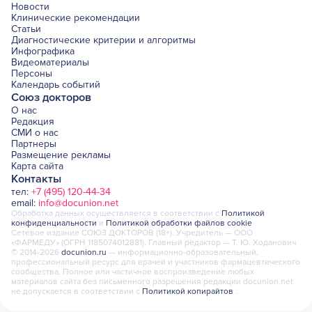
Новости
Клинические рекомендации
Статьи
Диагностические критерии и алгоритмы
Инфографика
Видеоматериалы
Персоны
Календарь событий
Союз докторов
О нас
Редакция
СМИ о нас
Партнеры
Размещение рекламы
Карта сайта
Контакты
тел:
+7 (495) 120-44-34
email:
info@docunion.net
Обработка данных осуществляется в соответствии с
Политикой
конфиденциальности
и
Политикой обработки файлов cookie
Сетевое издание СОЮЗ ДОКТОРОВ (18+). Учредитель — ООО
«ФАРМЕДУ» (ОГРН 1185074012881). Главный редактор — Т. Ю. Ходанович
© 2014-2026
docunion.ru
— информационно-образовательный,
профессиональный ресурс для врачей и участников фармацевтического
сообщества. Полное или частичное воспроизведение любых
материалов сайта без письменного разрешения редакции docunion.net
не допускается в соответствии с
Политикой копирайтов
.