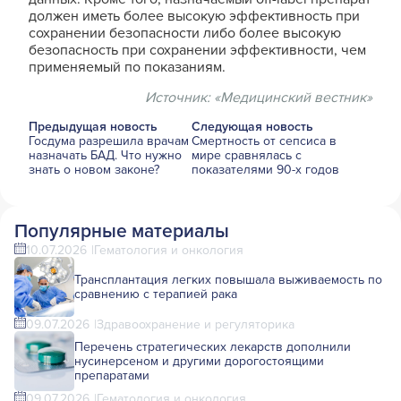
должен иметь более высокую эффективность при
сохранении безопасности либо более высокую
безопасность при сохранении эффективности, чем
применяемый по показаниям.
Источник:
«Медицинский вестник»
Предыдущая новость
Следующая новость
Госдума разрешила врачам
Смертность от сепсиса в
назначать БАД. Что нужно
мире сравнялась с
знать о новом законе?
показателями 90-х годов
Популярные материалы
10.07.2026
Гематология и онкология
Трансплантация легких повышала выживаемость по
сравнению с терапией рака
09.07.2026
Здравоохранение и регуляторика
Перечень стратегических лекарств дополнили
нусинерсеном и другими дорогостоящими
препаратами
09.07.2026
Гематология и онкология