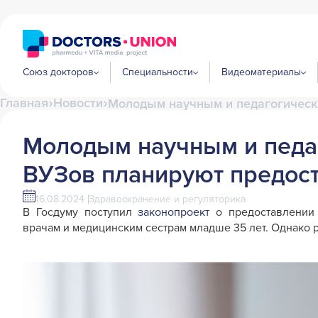
Союз докторов
Специальности
Видеоматериалы
Главная
Новости
Молодым научным и педагогическ
Молодым научным и педа
ВУЗов планируют предост
16.08.2024
Здравоохранение и регуляторика
В Госдуму поступил
законопроект
о предоставлении 
врачам и медицинским сестрам младше 35 лет. Однако 