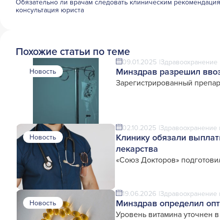
Обязательно ли врачам следовать клиническим рекомендация
консультация юриста
Похожие статьи по теме
09.01.2025
Здравоохранение 
Минздрав разрешил ввоз
Новость
Зарегистрированный препара
02.10.2025
Здравоохранение 
Клинику обязали выплат
Новость
лекарства
«Союз Докторов» подготови
19.06.2026
Здравоохранение 
Минздрав определил опт
Новость
Уровень витамина уточнен 