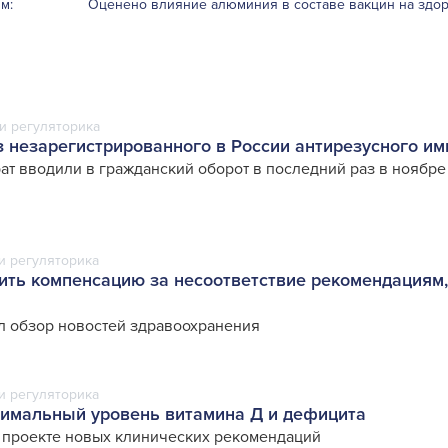
м:
Оценено влияние алюминия в составе вакцин на здор
и регуляторика
 незарегистрированного в России антирезусного и
т вводили в гражданский оборот в последний раз в ноябре
и регуляторика
ить компенсацию за несоответствие рекомендациям
л обзор новостей здравоохранения
и регуляторика
имальный уровень витамина Д и дефицита
в проекте новых клинических рекомендаций