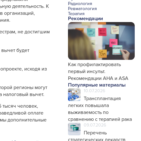
Радиология
ную деятельность. К
Ревматология
в организаций,
Терапия
Рекомендации
Урология и нефрология
ания.
Фармакология
Хирургия с реаниматологией
естрам, не достигшим
Эндокринология
Психиатрия
Офтальмология
Эндоскопия
 вычет будет
Стоматология
Травматология и ортопедия
Генетика
Как профилактировать
опроекте, исходя из
Фтизиатрия
первый инсульт.
Рекомендации AHA и ASA
Популярные материалы
торой регионы могут
10.07.2026
а налоговый вычет.
Трансплантация
легких повышала
 тысяч человек,
выживаемость по
раведливой оплате
сравнению с терапией рака
димы дополнительные
09.07.2026
Перечень
стратегических лекарств