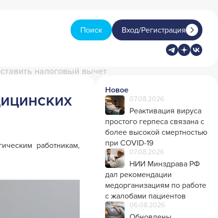
Поиск
Вход/Регистрация
ставить налоговый вычет
Новое
дицинских
07.08.2026
Реактивация вируса
простого герпеса связана с
более высокой смертностью
при COVID-19
ическим работникам,
07.08.2026
НИИ Минздрава РФ
дал рекомендации
медорганизациям по работе
с жалобами пациентов
06.08.2026
Обновлены