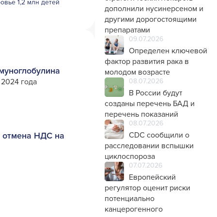
овье 1,2 млн детей
дополнили нусинерсеном и
другими дорогостоящими
препаратами
09.07.2026
Определен ключевой
фактор развития рака в
ммуноглобулина
молодом возрасте
08.07.2026
 2024 года
В России будут
созданы перечень БАД и
перечень показаний
08.07.2026
CDC сообщили о
, отмена НДС на
расследовании вспышки
циклоспороза
07.07.2026
Европейский
регулятор оценит риски
потенциально
канцерогенного