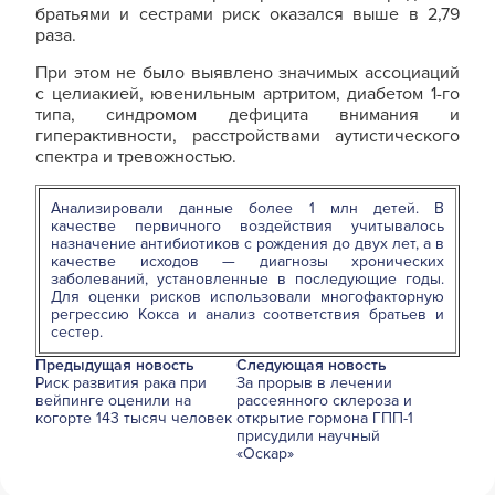
братьями и сестрами риск оказался выше в 2,79
раза.
При этом не было выявлено значимых ассоциаций
с целиакией, ювенильным артритом, диабетом 1-го
типа, синдромом дефицита внимания и
гиперактивности, расстройствами аутистического
спектра и тревожностью.
Анализировали данные более 1 млн детей. В
качестве первичного воздействия учитывалось
назначение антибиотиков с рождения до двух лет, а в
качестве исходов — диагнозы хронических
заболеваний, установленные в последующие годы.
Для оценки рисков использовали многофакторную
регрессию Кокса и анализ соответствия братьев и
сестер.
Предыдущая новость
Следующая новость
Риск развития рака при
За прорыв в лечении
вейпинге оценили на
рассеянного склероза и
когорте 143 тысяч человек
открытие гормона ГПП-1
присудили научный
«Оскар»