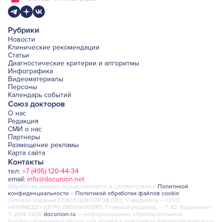
Рубрики
Новости
Клинические рекомендации
Статьи
Диагностические критерии и алгоритмы
Инфографика
Видеоматериалы
Персоны
Календарь событий
Союз докторов
О нас
Редакция
СМИ о нас
Партнеры
Размещение рекламы
Карта сайта
Контакты
тел:
+7 (495) 120-44-34
email:
info@docunion.net
Обработка данных осуществляется в соответствии с
Политикой
конфиденциальности
и
Политикой обработки файлов cookie
Сетевое издание СОЮЗ ДОКТОРОВ (18+). Учредитель — ООО
«ФАРМЕДУ» (ОГРН 1185074012881). Главный редактор — Т. Ю. Ходанович
© 2014-2026
docunion.ru
— информационно-образовательный,
профессиональный ресурс для врачей и участников фармацевтического