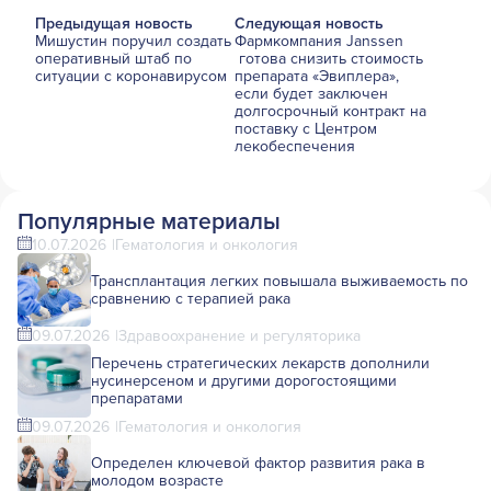
Предыдущая новость
Следующая новость
Мишустин поручил создать
Фармкомпания Janssen
оперативный штаб по
готова снизить стоимость
ситуации с коронавирусом
препарата «Эвиплера»,
если будет заключен
долгосрочный контракт на
поставку с Центром
лекобеспечения
Популярные материалы
10.07.2026
Гематология и онкология
Трансплантация легких повышала выживаемость по
сравнению с терапией рака
09.07.2026
Здравоохранение и регуляторика
Перечень стратегических лекарств дополнили
нусинерсеном и другими дорогостоящими
препаратами
09.07.2026
Гематология и онкология
Определен ключевой фактор развития рака в
молодом возрасте