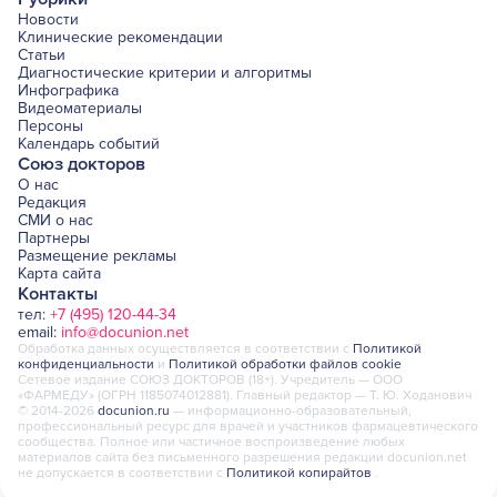
Новости
Клинические рекомендации
Статьи
Диагностические критерии и алгоритмы
Инфографика
Видеоматериалы
Персоны
Календарь событий
Союз докторов
О нас
Редакция
СМИ о нас
Партнеры
Размещение рекламы
Карта сайта
Контакты
тел:
+7 (495) 120-44-34
email:
info@docunion.net
Обработка данных осуществляется в соответствии с
Политикой
конфиденциальности
и
Политикой обработки файлов cookie
Сетевое издание СОЮЗ ДОКТОРОВ (18+). Учредитель — ООО
«ФАРМЕДУ» (ОГРН 1185074012881). Главный редактор — Т. Ю. Ходанович
© 2014-2026
docunion.ru
— информационно-образовательный,
профессиональный ресурс для врачей и участников фармацевтического
сообщества. Полное или частичное воспроизведение любых
материалов сайта без письменного разрешения редакции docunion.net
не допускается в соответствии с
Политикой копирайтов
.