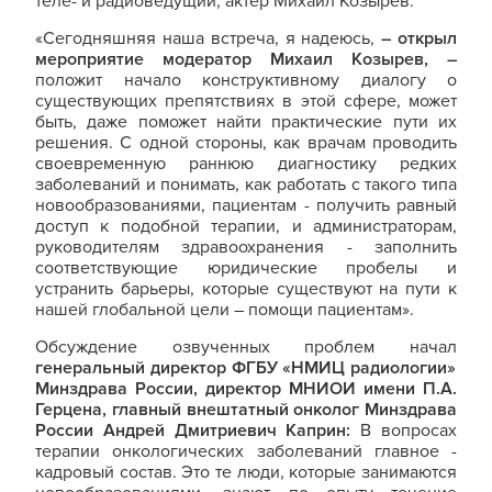
теле- и радиоведущий, актер Михаил Козырев.
«Сегодняшняя наша встреча, я надеюсь,
– открыл
мероприятие модератор Михаил Козырев,
–
положит начало конструктивному диалогу о
существующих препятствиях в этой сфере, может
быть, даже поможет найти практические пути их
решения. С одной стороны, как врачам проводить
своевременную раннюю диагностику редких
заболеваний и понимать, как работать с такого типа
новообразованиями, пациентам - получить равный
доступ к подобной терапии, и администраторам,
руководителям здравоохранения - заполнить
соответствующие юридические пробелы и
устранить барьеры, которые существуют на пути к
нашей глобальной цели – помощи пациентам».
Обсуждение озвученных проблем начал
генеральный директор ФГБУ «НМИЦ радиологии»
Минздрава России, директор МНИОИ имени П.А.
Герцена, главный внештатный онколог Минздрава
России Андрей Дмитриевич Каприн:
В вопросах
терапии онкологических заболеваний главное -
кадровый состав. Это те люди, которые занимаются