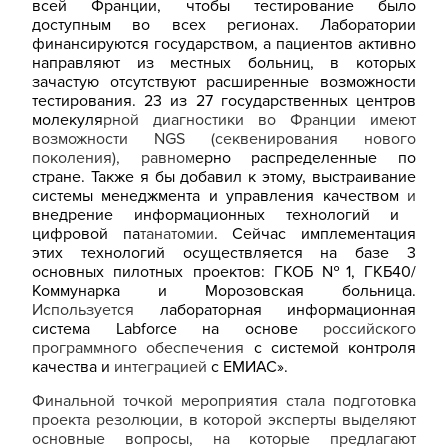
всей Франции, чтобы тестирование было
доступным во всех регионах. Лаборатории
финансируются государством, а пациентов активно
направляют из местных больниц, в которых
зачастую отсутствуют расширенные возможности
тестирования. 23 из 27 государственных центров
молекуля
рной диагностики во Франции имеют
возможности NGS (секвенирования нового
поколения), равном
ерно распределенные по
стране. Также я бы добавил к этому, выстраивание
системы менеджмента и управления качеством
и
внедрение информационных технологий и
цифровой па
танатомии
. Сейчас имплементация
этих технологий осуществляется на базе 3
основных пилотных проектов: ГКОБ №1, ГКБ40/
Коммунарка и Морозовская больница.
Используется
лабораторная информационная
система Labforce на основе
российского
программного обеспечения
c системой контроля
качества и
интеграцией
с ЕМИАС».
Финальной точкой мероприятия стала подготовка
проекта резолюции, в которой эксперты выделяют
основные вопросы, на которые предлагают