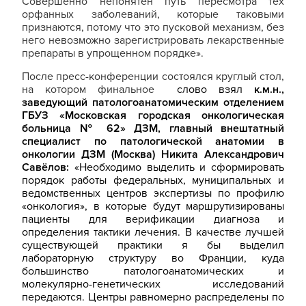
Совершенно непонятен путь пересмотра тех
орфанных заболеваний, которые таковыми
признаются, потому что это пусковой механизм, без
него невозможно зарегистрировать лекарственные
препараты в упрощенном порядке».
После пресс-конференции состоялся круглый стол,
на котором финальное
слово взял
к.м.н.,
заведующий патологоанатомическим отделением
ГБУЗ «Московская городская онкологическая
больница № 62» ДЗМ, главный внештатный
специалист по патологической анатомии в
онкологии ДЗМ (Москва) Никита Александрович
Савёлов:
«Необходимо выделить и сформировать
порядок работы федеральных, муниципальных и
ведомственных центров экспертизы по профилю
«онкология», в которые будут маршрутизированы
пациенты для верификации диагноза и
определения тактики лечения. В качестве лучшей
существующей практики я бы выделил
лабораторную структуру во Франции, куда
большинство патологоанатомических и
молекулярно-генетических исследований
передаются. Центры равномерно распределены по