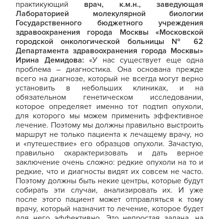
практикующий
врач, к.м.н., заведующая
Лабораторией молекулярной биологии
Государственного бюджетного учреждения
здравоохранения города Москвы «Московской
городской онкологической больницы № 62
Департамента здравоохранения города Москвы»
Ирина Демидова:
«У нас существует еще одна
проблема – диагностика. Она основана прежде
всего на диагнозе, который не всегда могут верно
установить в небольших клиниках, и на
обязательном генетическом исследовании,
которое определяет именно тот подтип опухоли,
для которого мы можем применить эффективное
лечение. Поэтому мы должны правильно выстроить
маршрут не только пациента к лечащему врачу, но
и «путешествие» его образцов опухоли. Зачастую,
правильно охарактеризовать и дать верное
заключение очень сложно: редкие опухоли на то и
редкие, что и диагносты видят их совсем не часто.
Поэтому должны быть некие центры, которые будут
собирать эти случаи, анализировать их. И уже
после этого пациент может отправляться к тому
врачу, который назначит то лечение, которое будет
для него эффективно. Это непростая задача, на