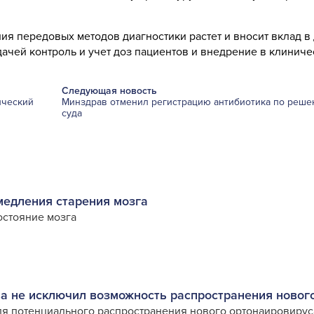
я передовых методов диагностики растет и вносит вклад в
ачей контроль и учет доз пациентов и внедрение в клиниче
Следующая новость
ический
Минздрав отменил регистрацию антибиотика по реше
суда
едления старения мозга
остояние мозга
 не исключил возможность распространения нового
я потенциального распространения нового ортонаировирус