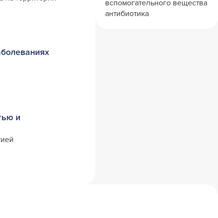
вспомогательного вещества
антибиотика
аболеваниях
тью и
тией