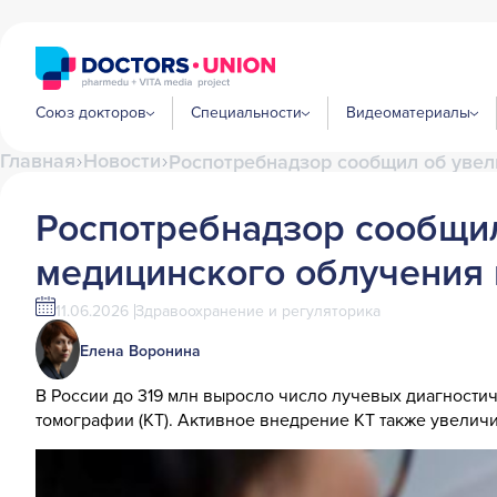
Союз докторов
Специальности
Видеоматериалы
Главная
Новости
Роспотребнадзор сообщил об увел
Роспотребнадзор сообщил
медицинского облучения 
11.06.2026
Здравоохранение и регуляторика
Елена Воронина
В России до 319 млн выросло число лучевых диагности
томографии (КТ). Активное внедрение КТ также увели