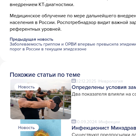
внедрением КТ-диагностики.
Медицинское облучение по мере дальнейшего внедрени
населения в России. Роспотребнадзор видит важной зад
референтных уровней.
Предыдущая новость
Заболеваемость гриппом и ОРВИ впервые превысила эпидем
порог в России в текущем эпидсезоне
Похожие статьи по теме
02.12.2025
Неврология
Определены условия зам
Новость
Два показателя влияли на с
10.09.2024
Инфекции
Инфекционист Минздрава
Новость
Существуют предпосылки дл