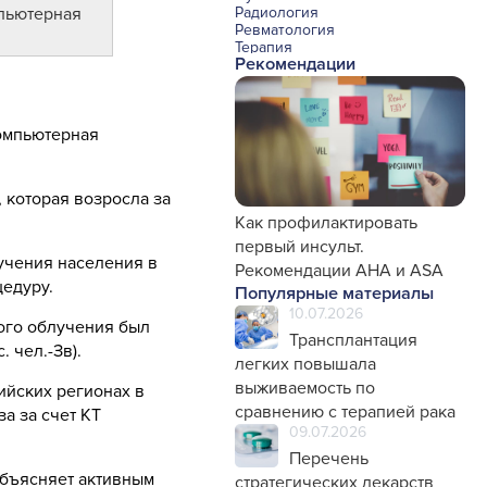
мпьютерная
Радиология
Ревматология
Терапия
Рекомендации
Урология и нефрология
Фармакология
Хирургия с реаниматологией
Эндокринология
компьютерная
Психиатрия
Офтальмология
Эндоскопия
Стоматология
 которая возросла за
Травматология и ортопедия
Генетика
Как профилактировать
Фтизиатрия
первый инсульт.
учения населения в
Рекомендации AHA и ASA
цедуру.
Популярные материалы
10.07.2026
ого облучения был
Трансплантация
. чел.-Зв).
легких повышала
выживаемость по
ийских регионах в
сравнению с терапией рака
а за счет КТ
09.07.2026
Перечень
объясняет активным
стратегических лекарств