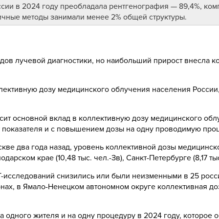
ссии в 2024 году преобладала рентгенография — 89,4%, ко
ичные методы занимали менее 2% общей структуры.
идов лучевой диагностики, но наибольший прирост внесла 
ективную дозу медицинского облучения населения России,
сит основной вклад в коллективную дозу медицинского обл
т показателя и с повышением дозы на одну проводимую про
кве два года назад, уровень коллективной дозы медицинск
дарском крае (10,48 тыс. чел.-Зв), Санкт-Петербурге (8,17 тыс
Т-исследований снизились или были неизменными в 25 росс
нах, в Ямало-Ненецком автономном округе коллективная доз
 одного жителя и на одну процедуру в 2024 году, которое 