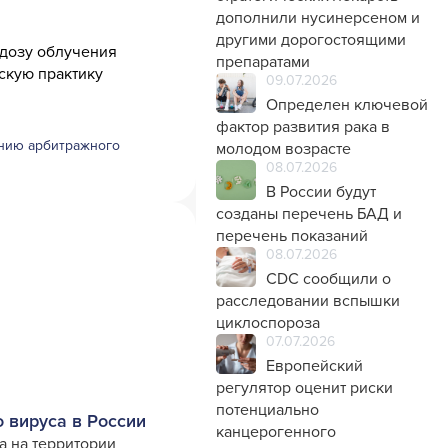
дополнили нусинерсеном и
другими дорогостоящими
 дозу облучения
препаратами
скую практику
09.07.2026
Определен ключевой
фактор развития рака в
нию арбитражного
молодом возрасте
08.07.2026
В России будут
созданы перечень БАД и
перечень показаний
08.07.2026
CDC сообщили о
расследовании вспышки
циклоспороза
07.07.2026
Европейский
регулятор оценит риски
потенциально
 вируса в России
канцерогенного
а на территории