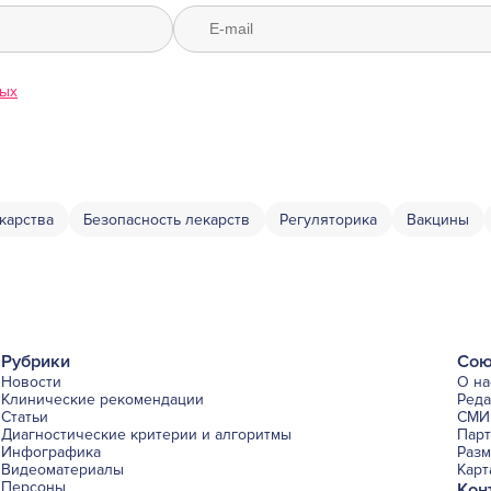
ных
карства
Безопасность лекарств
Регуляторика
Вакцины
Рубрики
Сою
Новости
О на
Клинические рекомендации
Ред
Статьи
СМИ 
Диагностические критерии и алгоритмы
Пар
Инфографика
Раз
Видеоматериалы
Карт
Персоны
Кон