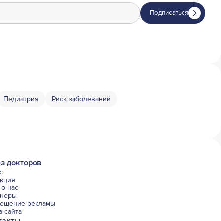
Подписаться
Педиатрия
Риск заболеваний
з докторов
с
акция
о нас
тнеры
мещение рекламы
а сайта
такты