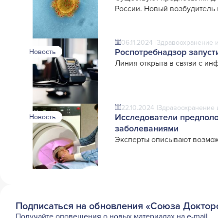
России. Новый возбудитель 
06.11.2024
Здравоохранение и
Роспотребнадзор запуст
Новость
Линия открыта в связи с ин
22.10.2024
Здравоохранение 
Исследователи предполо
Новость
заболеваниями
Эксперты описывают возмож
Подписаться на обновления «Союза Доктор
Получайте оповещения о новых материалах на e-mail