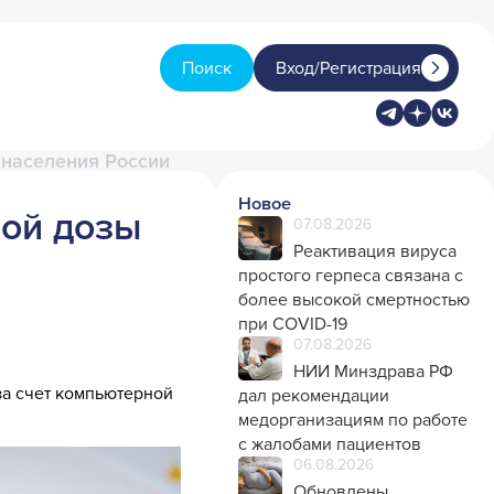
Поиск
Вход/Регистрация
 населения России
Новое
ной дозы
07.08.2026
Реактивация вируса
простого герпеса связана с
более высокой смертностью
при COVID-19
07.08.2026
НИИ Минздрава РФ
за счет компьютерной
дал рекомендации
.
медорганизациям по работе
с жалобами пациентов
06.08.2026
Обновлены