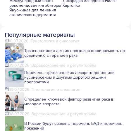
Международный совет
Лихорадка Западного Нила.
рекомендовал ингибиторы
Карточки
Янус-киназ для лечения
атопического дерматита
Популярные материалы
10.07.2026
Гематология и онкология
Трансплантация легких повышала выживаемость по
сравнению с терапией рака
09.07.2026
Здравоохранение и регуляторика
Перечень стратегических лекарств дополнили
нусинерсеном и другими дорогостоящими
препаратами
09.07.2026
Гематология и онкология
Определен ключевой фактор развития рака в
молодом возрасте
08.07.2026
Здравоохранение и регуляторика
В России будут созданы перечень БАД и перечень
показаний