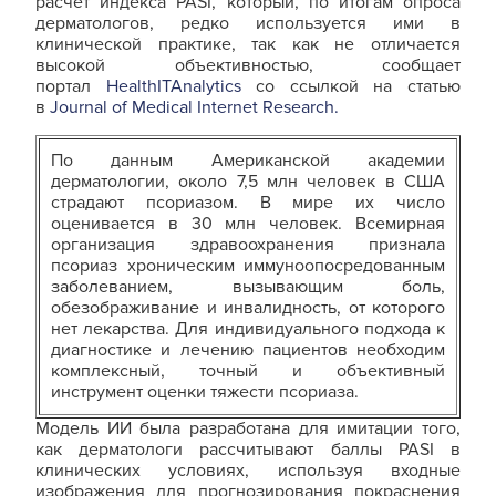
расчет индекса PASI, который, по итогам опроса
дерматологов, редко используется ими в
клинической практике, так как не отличается
высокой объективностью, сообщает
портал
HealthITAnalytics
со ссылкой на статью
в
Journal of Medical Internet Research.
По данным Американской академии
дерматологии, около 7,5 млн человек в США
страдают псориазом. В мире их число
оценивается в 30 млн человек. Всемирная
организация здравоохранения признала
псориаз хроническим иммуноопосредованным
заболеванием, вызывающим боль,
обезображивание и инвалидность, от которого
нет лекарства. Для индивидуального подхода к
диагностике и лечению пациентов необходим
комплексный, точный и объективный
инструмент оценки тяжести псориаза.
Модель ИИ была разработана для имитации того,
как дерматологи рассчитывают баллы PASI в
клинических условиях, используя входные
изображения для прогнозирования покраснения