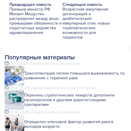
Предыдущая новость
Следующая новость
Премьер-министр РФ
​​​​​​​Возрастная макулярная
Михаил Мишустин
дегенерация и
распределил между вице-
диабетический
премьерами обязанности и
макулярный отек: новые
подотчетные ведомства
терапевтические
здравоохранения
возможности для
пациентов
Популярные материалы
10.07.2026
Гематология и онкология
Трансплантация легких повышала выживаемость по
сравнению с терапией рака
09.07.2026
Здравоохранение и регуляторика
Перечень стратегических лекарств дополнили
нусинерсеном и другими дорогостоящими
препаратами
09.07.2026
Гематология и онкология
Определен ключевой фактор развития рака в
молодом возрасте