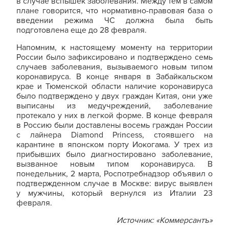
в случае вспышек заболевания. Между тем в самом
плане говорится, что нормативно-правовая база о
введении режима ЧС должна была быть
подготовлена еще до 28 февраля.
Напомним, к настоящему моменту на территории
России было зафиксировано и подтверждено семь
случаев заболевания, вызываемого новым типом
коронавируса. В конце января в Забайкальском
крае и Тюменской области наличие коронавируса
было подтверждено у двух граждан Китая, они уже
выписаны из медучреждений, заболевание
протекало у них в легкой форме. В конце февраля
в Россию были доставлены восемь граждан России
с лайнера Diamond Princess, стоявшего на
карантине в японском порту Иокогама. У трех из
прибывших было диагностировано заболевание,
вызванное новым типом коронавируса. В
понедельник, 2 марта, Роспотребнадзор объявил о
подтвержденном случае в Москве: вирус выявлен
у мужчины, который вернулся из Италии 23
февраля.
Источник: «Коммерсантъ»