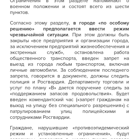
Ограничения в этом разделе напоминают о
военном положении и состоят всего из шести
пунктов.
Согласно этому разделу,
в городе «по особому
решению» предполагается ввести режим
чрезвычайной ситуации
. При этом должны быть
закрыты «все предприятия и организации города,
за исключением предприятий жизнеобеспечения и
экстренных служб», остановлена работа
общественного транспорта, введен запрет на
выезд из города любым транспортом, включая
личные автомобили. За соблюдением последнего
запрета, говорится в документе, должны следить
полиция и Росгвардия. Департаменту торговли и
услуг по плану «В» дается поручение следить за
«поддержанием запасов продовольствия». Будет
введен комендантский час («запрет гражданам на
выход на улицу без специального разрешения») с
патрулированием улиц полицейскими и
сотрудниками Росгвардии.
Граждане, нарушившие «противоэпидемический
режим и установленные ограничения», будут