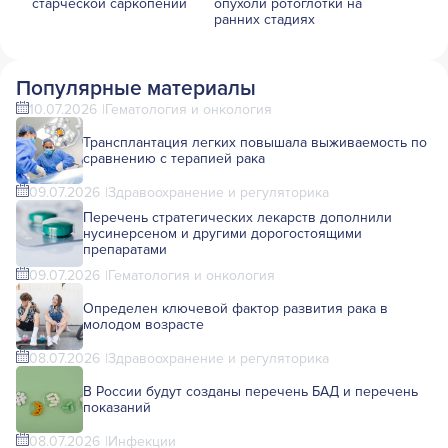
старческой саркопении
опухоли ротоглотки на
ранних стадиях
Популярные материалы
10.07.2026
Гематология и онкология
Трансплантация легких повышала выживаемость по
сравнению с терапией рака
09.07.2026
Здравоохранение и регуляторика
Перечень стратегических лекарств дополнили
нусинерсеном и другими дорогостоящими
препаратами
09.07.2026
Гематология и онкология
Определен ключевой фактор развития рака в
молодом возрасте
08.07.2026
Здравоохранение и регуляторика
В России будут созданы перечень БАД и перечень
показаний
08.07.2026
Инфекции