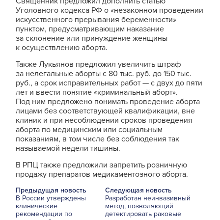
Священник предложил дополнить статью
Уголовного кодекса РФ о «незаконном проведении
искусственного прерывания беременности»
пунктом, предусматривающим наказание
за склонение или принуждение женщины
к осуществлению аборта.
Также Лукьянов предложил увеличить штраф
за нелегальные аборты с 80 тыс. руб. до 150 тыс.
руб., а срок исправительных работ — с двух до пяти
лет и ввести понятие «криминальный аборт».
Под ним предложено понимать проведение аборта
лицами без соответствующей квалификации, вне
клиник и при несоблюдении сроков проведения
аборта по медицинским или социальным
показаниям, в том числе без соблюдения так
называемой недели тишины.
В РПЦ также предложили запретить розничную
продажу препаратов медикаментозного аборта.
Предыдущая новость
Следующая новость
В России утверждены
Разработан неинвазивный
клинические
метод, позволяющий
рекомендации по
детектировать раковые