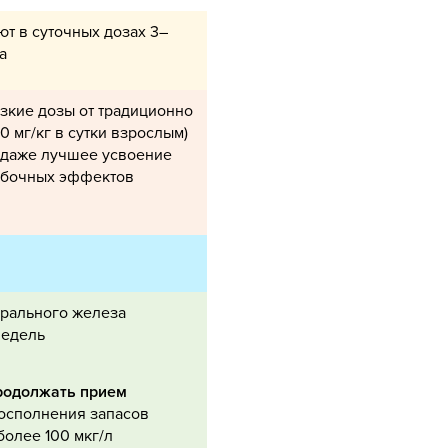
т в суточных дозах 3–
а
зкие дозы от традиционно
0 мг/кг в сутки взрослым)
 даже лучшее усвоение
обочных эффектов
рального железа
недель
родолжать прием
восполнения запасов
олее 100 мкг/л