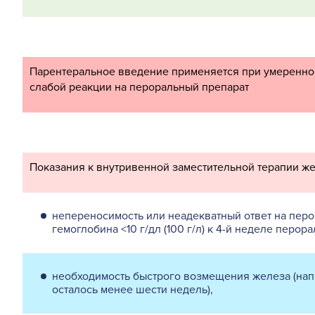
Парентеральное введение применяется при умеренно
слабой реакции на пероральный препарат
Показания к внутривенной заместительной терапии ж
непереносимость или неадекватный ответ на пер
гемоглобина <10 г/дл (100 г/л) к 4-й неделе перора
необходимость быстрого возмещения железа (нап
осталось менее шести недель),