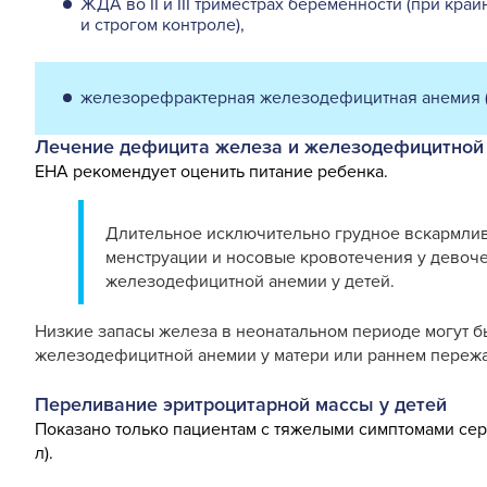
ЖДА во II и III триместрах беременности (при кра
и строгом контроле),
железорефрактерная железодефицитная анемия (I
Лечение дефицита железа и железодефицитной 
EHA
рекомендует оценить питание ребенка.
Длительное исключительно грудное вскармлив
менструации и носовые кровотечения у девоче
железодефицитной анемии у детей
.
Низкие запасы железа в неонатальном периоде могут б
железодефицитной анемии у матери или раннем пережа
Переливание эритроцитарной массы у детей
Показано только пациентам с тяжелыми симптомами серд
л).