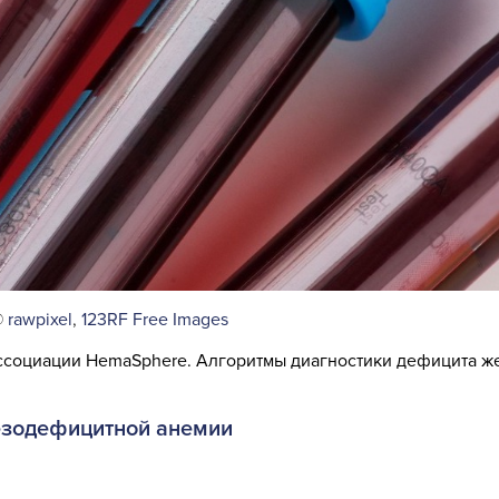
©
rawpixel
,
123RF Free Images
ссоциации
HemaSphere.
Алгоритмы диагностики дефицита ж
езодефицитной анемии