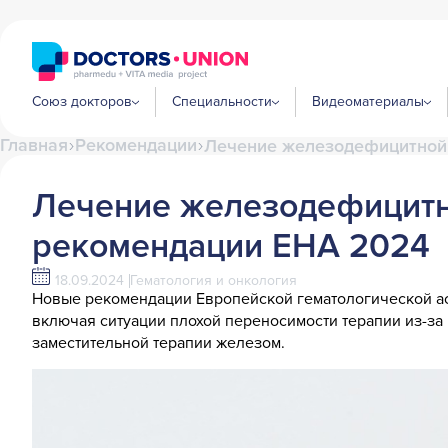
Союз докторов
Специальности
Видеоматериалы
Главная
Рекомендации
Лечение железодефицитной 
Лечение железодефицитно
рекомендации EHA 2024
18.09.2024
Гематология и онкология
Новые рекомендации Европейской гематологической ас
включая ситуации плохой переносимости терапии из-з
заместительной терапии железом.