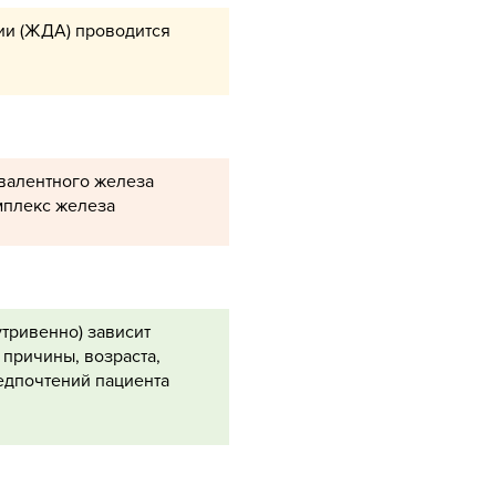
ии (ЖДА) проводится
валентного железа
мплекс железа
утривенно) зависит
 причины, возраста,
едпочтений пациента