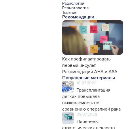
Радиология
Ревматология
Терапия
Рекомендации
Урология и нефрология
Фармакология
Хирургия с реаниматологией
Эндокринология
Психиатрия
Офтальмология
Эндоскопия
Стоматология
Травматология и ортопедия
Генетика
Как профилактировать
Фтизиатрия
первый инсульт.
Рекомендации AHA и ASA
Популярные материалы
10.07.2026
Трансплантация
легких повышала
выживаемость по
сравнению с терапией рака
09.07.2026
Перечень
стратегических лекарств