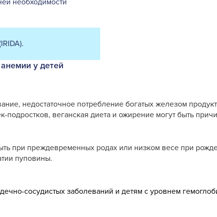
йней необходимости
RIDA).
анемии у детей
ание, недостаточное потребление богатых железом продукт
к-подростков, веганская диета и ожирение могут быть прич
ыть при преждевременных родах или низком весе при рожд
тии пуповины.
ечно-сосудистых заболеваний и детям с уровнем гемоглобин