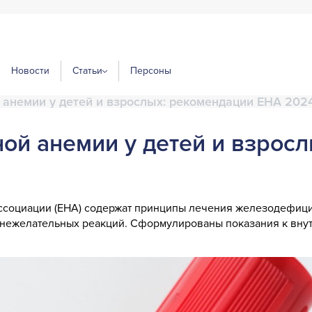
Новости
Статьи
Персоны
анемии у детей и взрослых: рекомендации EHA 202
й анемии у детей и взросл
социации (
EHA
) содержат принципы лечения железодефици
а нежелательных реакций. Сформулированы показания к вну