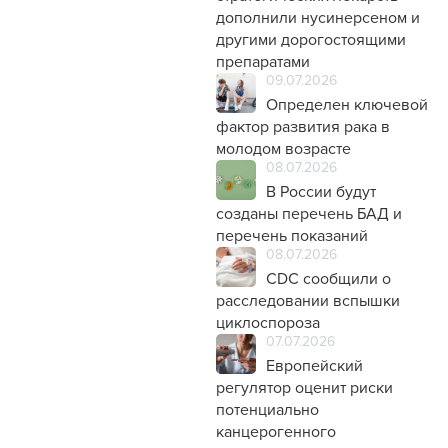
дополнили нусинерсеном и
другими дорогостоящими
препаратами
09.07.2026
Определен ключевой
фактор развития рака в
молодом возрасте
08.07.2026
В России будут
созданы перечень БАД и
перечень показаний
08.07.2026
CDC сообщили о
расследовании вспышки
циклоспороза
07.07.2026
Европейский
регулятор оценит риски
потенциально
канцерогенного