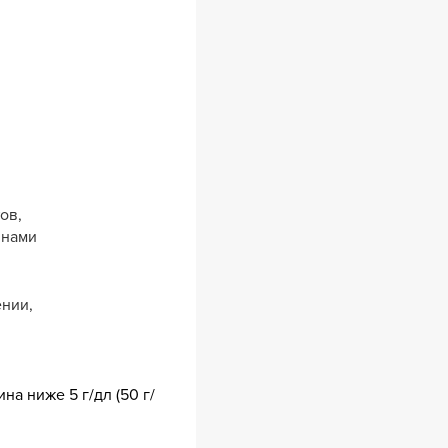
ов,
инами
ении,
а ниже 5 г/дл (50 г/