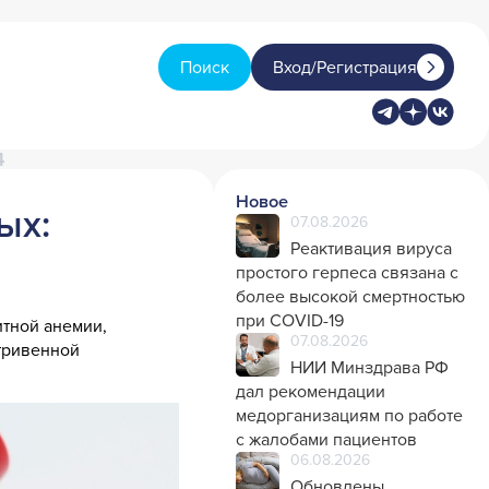
Поиск
Вход/Регистрация
4
Новое
ых:
07.08.2026
Реактивация вируса
простого герпеса связана с
более высокой смертностью
при COVID-19
тной анемии,
07.08.2026
тривенной
НИИ Минздрава РФ
дал рекомендации
медорганизациям по работе
с жалобами пациентов
06.08.2026
Обновлены