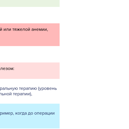
й или тяжелой анемии,
елезом:
оральную терапию (уровень
льной терапии),
ример, когда до операции