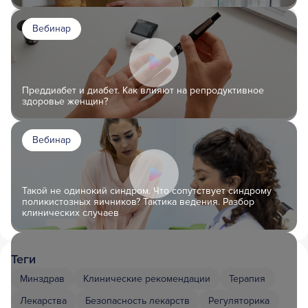
Вебинар
Преддиабет и диабет. Как влияют на репродуктивное
здоровье женщин?
Вебинар
Такой не одинокий синдром. Что сопутствует синдрому
поликистозных яичников? Тактика ведения. Разбор
клинических случаев
Теги
Минздрав
Клинические рекомендации
Терапия
Лекарства
Безопасность лекарств
Регуляторика