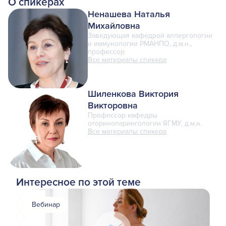
О спикерах
Ненашева Наталья
Михайловна
Заведующая кафедрой аллергологии
и иммунологии РМАНПО, д.м.н.,
профессор
Все материалы спикера
Шиленкова Виктория
Викторовна
Профессор кафедры
оториноларингологии ЯГМУ, д.м.н.
Все материалы спикера
Интересное по этой теме
Вебинар