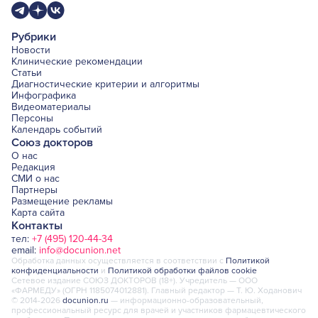
Рубрики
Новости
Клинические рекомендации
Статьи
Диагностические критерии и алгоритмы
Инфографика
Видеоматериалы
Персоны
Календарь событий
Союз докторов
О нас
Редакция
СМИ о нас
Партнеры
Размещение рекламы
Карта сайта
Контакты
тел:
+7 (495) 120-44-34
email:
info@docunion.net
Обработка данных осуществляется в соответствии с
Политикой
конфиденциальности
и
Политикой обработки файлов cookie
Сетевое издание СОЮЗ ДОКТОРОВ (18+). Учредитель — ООО
«ФАРМЕДУ» (ОГРН 1185074012881). Главный редактор — Т. Ю. Ходанович
© 2014-2026
docunion.ru
— информационно-образовательный,
профессиональный ресурс для врачей и участников фармацевтического