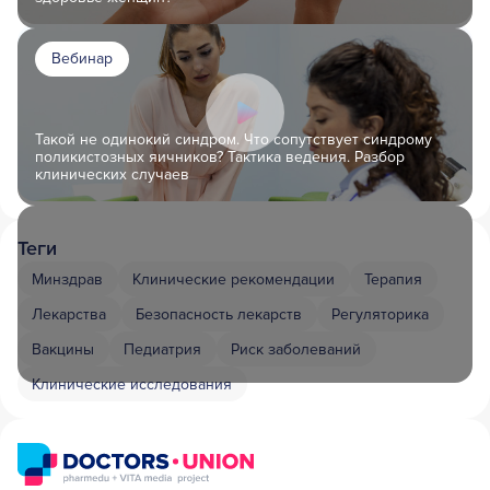
Вебинар
Такой не одинокий синдром. Что сопутствует синдрому
поликистозных яичников? Тактика ведения. Разбор
клинических случаев
Теги
Минздрав
Клинические рекомендации
Терапия
Лекарства
Безопасность лекарств
Регуляторика
Вакцины
Педиатрия
Риск заболеваний
Клинические исследования