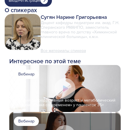
Вход/Регистрация
О спикерах
Сугян Нарине Григорьевна
Доцент кафедры педиатрии им. акад. Г.Н.
Сперанского РМАНПО, заместитель
главного врача по детству «Химкинской
клинической больницы», к.м.н.
Все материалы спикера
Интересное по этой теме
Вебинар
Поздний репродуктивный возраст и метаболический
синдром: «Гонка со временем» у пациенток 35+
Вебинар