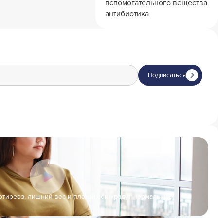
вспомогательного вещества
антибиотика
Подписаться
отиреоз, лишний вес и плохой сон крадут нормальную