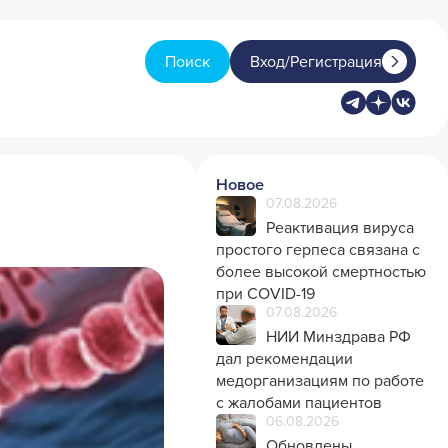
Поиск
Вход/Регистрация
Новое
07.08.2026
Реактивация вируса
простого герпеса связана с
более высокой смертностью
при COVID-19
07.08.2026
НИИ Минздрава РФ
дал рекомендации
медорганизациям по работе
с жалобами пациентов
06.08.2026
Обновлены