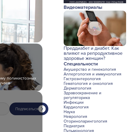
Видеоматериалы
с и плохой сон
Преддиабет и диабет. Как
влияют на репродуктивное
здоровье женщин?
Специальности
Акушерство и гинекология
Аллергология и иммунология
рому поликистозных
Гастроэнтерология
учаев
Гематология и онкология
Дерматология
Здравоохранение и
регуляторика
Инфекции
Кардиология
Подписаться
Наука
Неврология
Оториноларингология
Педиатрия
Пульмонология