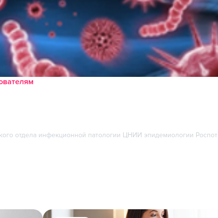
зователям
ого отдела инфекционной патологии ЦНИИ эпидемиологии Роспотре