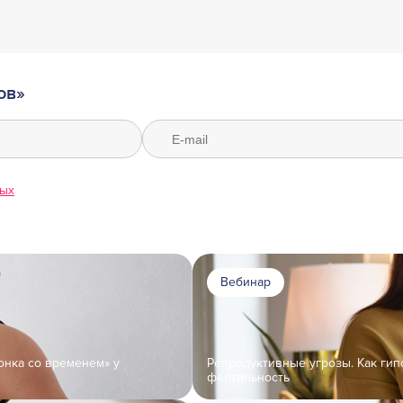
ов»
ных
Вебинар
онка со временем» у
Репродуктивные угрозы. Как гип
фертильность