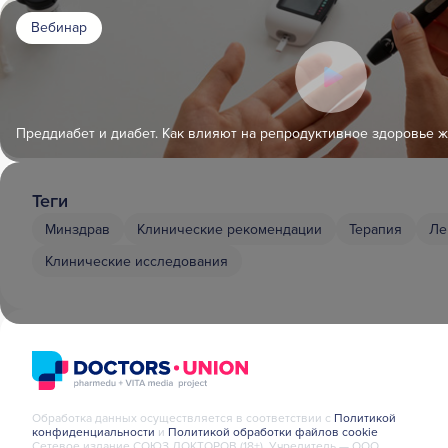
Вебинар
Преддиабет и диабет. Как влияют на репродуктивное здоровье 
Теги
Минздрав
Клинические рекомендации
Терапия
Ле
Клинические исследования
Обработка данных осуществляется в соответствии с
Политикой
конфиденциальности
и
Политикой обработки файлов cookie
Сетевое издание СОЮЗ ДОКТОРОВ (18+). Учредитель — ООО