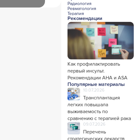
Радиология
Ревматология
Терапия
Рекомендации
Урология и нефрология
Фармакология
Хирургия с реаниматологией
Эндокринология
Психиатрия
Офтальмология
Эндоскопия
Стоматология
Травматология и ортопедия
Генетика
Как профилактировать
Фтизиатрия
первый инсульт.
Рекомендации AHA и ASA
Популярные материалы
10.07.2026
Трансплантация
легких повышала
выживаемость по
сравнению с терапией рака
09.07.2026
Перечень
стратегических лекарств