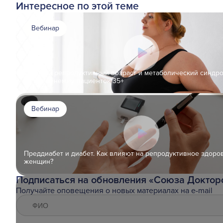
Интересное по этой теме
Вебинар
Поздний репродуктивный возраст и метаболический синдро
со временем» у пациенток 35+
Вебинар
Преддиабет и диабет. Как влияют на репродуктивное здоро
женщин?
Подписаться на обновления «Союза Доктор
Получайте оповещения о новых материалах на e-mail