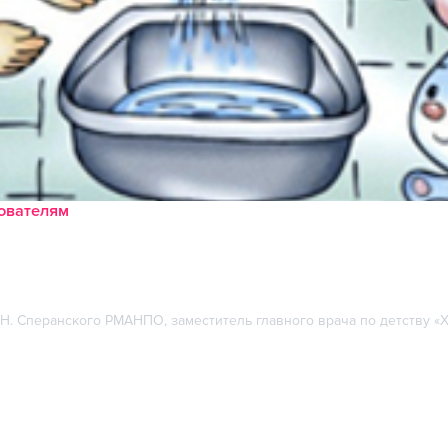
зователям
.Н. Сперанского РМАНПО, заместитель главного врача по детству 