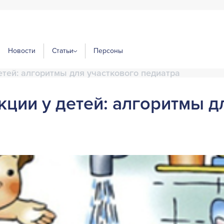
Новости
Статьи
Персоны
тей: алгоритмы для участкового педиатра
ции у детей: алгоритмы д