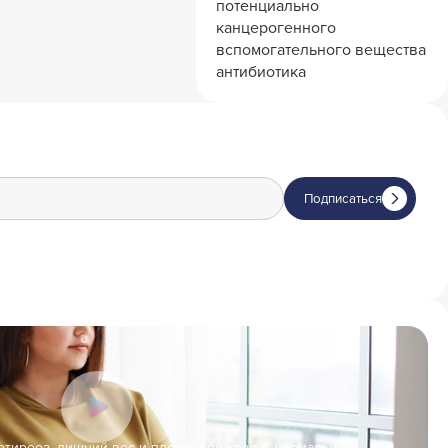
потенциально
канцерогенного
вспомогательного вещества
антибиотика
Подписаться
отиреоз, лишний вес и плохой сон крадут нормальную