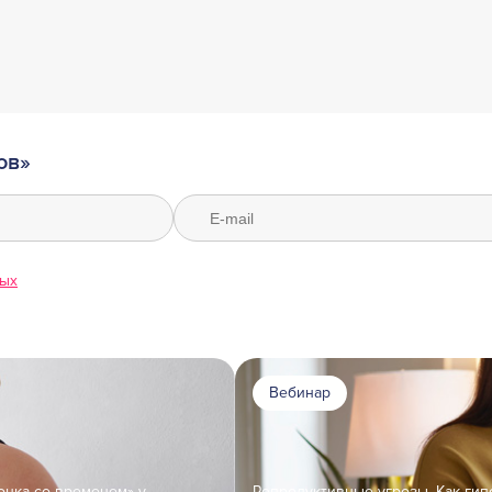
ов»
ных
Вебинар
онка со временем» у
Репродуктивные угрозы. Как гип