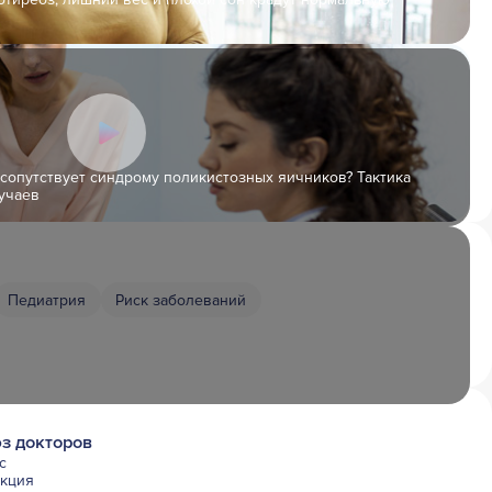
 сопутствует синдрому поликистозных яичников? Тактика
учаев
Педиатрия
Риск заболеваний
з докторов
с
акция