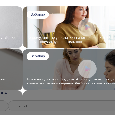
Вебинар
м: «Гонка
Репродуктивные угрозы. Как гипотиреоз, лишний ве
крадут нормальную фертильность
Вебинар
вье
Такой не одинокий синдром. Что сопутствует синд
яичников? Тактика ведения. Разбор клинических сл
ов»