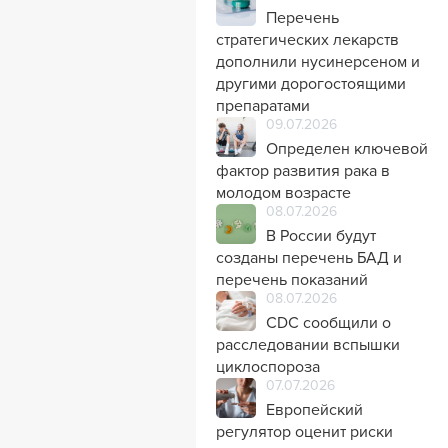
Перечень
стратегических лекарств
дополнили нусинерсеном и
другими дорогостоящими
препаратами
09.07.2026
Определен ключевой
фактор развития рака в
молодом возрасте
08.07.2026
В России будут
созданы перечень БАД и
перечень показаний
08.07.2026
CDC сообщили о
расследовании вспышки
циклоспороза
07.07.2026
Европейский
регулятор оценит риски