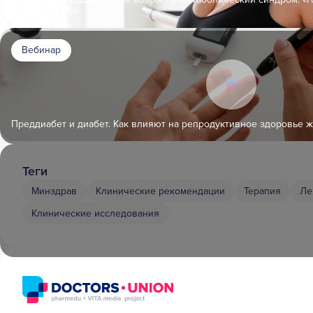
пациенток 35+
Вебинар
Преддиабет и диабет. Как влияют на репродуктивное здоровье 
Теги
Минздрав
Клинические рекомендации
Терапия
Ле
Клинические исследования