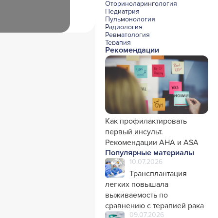
Оториноларингология
Педиатрия
Пульмонология
Радиология
Ревматология
Терапия
Рекомендации
Урология и нефрология
Фармакология
Хирургия с реаниматологией
Эндокринология
Психиатрия
Офтальмология
Эндоскопия
Стоматология
Травматология и ортопедия
Генетика
Как профилактировать
Фтизиатрия
первый инсульт.
Рекомендации AHA и ASA
Популярные материалы
10.07.2026
Трансплантация
легких повышала
выживаемость по
сравнению с терапией рака
09.07.2026