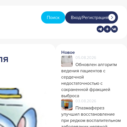
Поиск
Вход/Регистрация
Новое
ля
05.08.2026
Обновлен алгоритм
ведения пациентов с
сердечной
недостаточностью с
сохраненной фракцией
выброса
03.08.2026
Плазмаферез
улучшил восстановление
при редком воспалительном
заболевании нервной