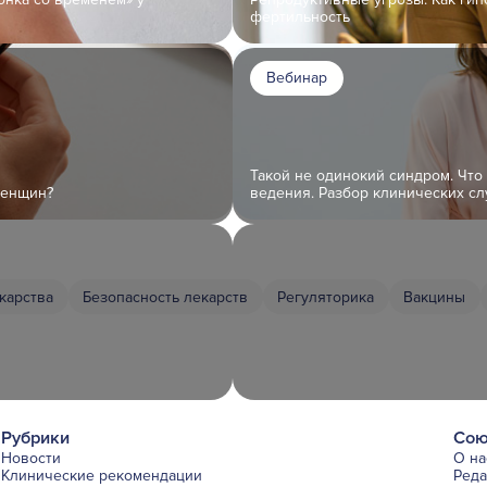
фертильность
Вебинар
Такой не одинокий синдром. Что
женщин?
ведения. Разбор клинических сл
карства
Безопасность лекарств
Регуляторика
Вакцины
Рубрики
Сою
Новости
О на
Клинические рекомендации
Ред