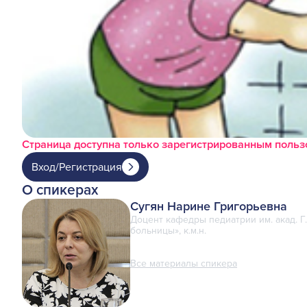
Страница доступна только зарегистрированным поль
Вход/Регистрация
О спикерах
Сугян Нарине Григорьевна
Доцент кафедры педиатрии им. акад. Г
больницы», к.м.н.
Все материалы спикера