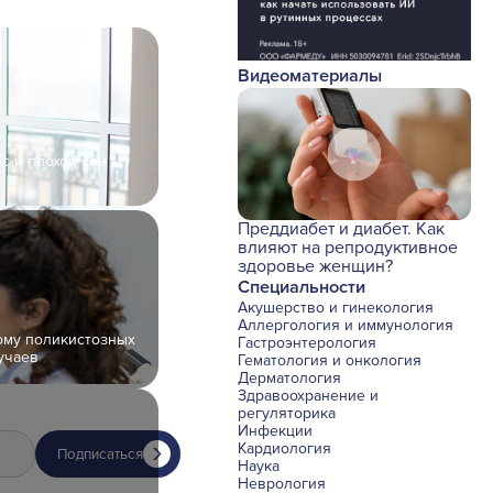
Видеоматериалы
с и плохой сон
Преддиабет и диабет. Как
влияют на репродуктивное
здоровье женщин?
Специальности
Акушерство и гинекология
Аллергология и иммунология
рому поликистозных
Гастроэнтерология
учаев
Гематология и онкология
Дерматология
Здравоохранение и
регуляторика
Инфекции
Кардиология
Подписаться
Наука
Неврология