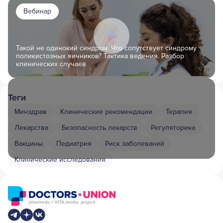
Вебинар
Такой не одинокий синдром. Что сопутствует синдрому
поликистозных яичников? Тактика ведения. Разбор
клинических случаев
Теги
Минздрав
Клинические рекомендации
Терапия
Лекарства
Безопасность лекарств
Регуляторика
Вакцины
Педиатрия
Риск заболеваний
Клинические исследования