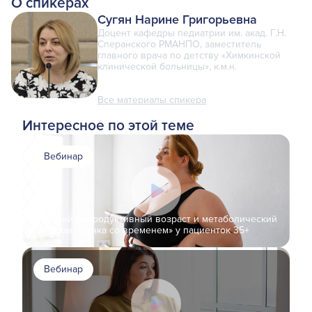
О спикерах
Сугян Нарине Григорьевна
Доцент кафедры педиатрии им. акад. Г.Н.
Сперанского РМАНПО, заместитель
главного врача по детству «Химкинской
клинической больницы», к.м.н.
Все материалы спикера
Интересное по этой теме
Вебинар
Поздний репродуктивный возраст и метаболический
синдром: «Гонка со временем» у пациенток 35+
Вебинар