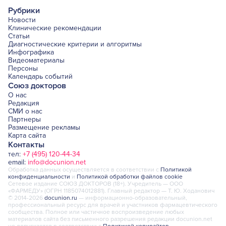
Рубрики
Новости
Клинические рекомендации
Статьи
Диагностические критерии и алгоритмы
Инфографика
Видеоматериалы
Персоны
Календарь событий
Союз докторов
О нас
Редакция
СМИ о нас
Партнеры
Размещение рекламы
Карта сайта
Контакты
тел:
+7 (495) 120-44-34
email:
info@docunion.net
Обработка данных осуществляется в соответствии с
Политикой
конфиденциальности
и
Политикой обработки файлов cookie
Сетевое издание СОЮЗ ДОКТОРОВ (18+). Учредитель — ООО
«ФАРМЕДУ» (ОГРН 1185074012881). Главный редактор — Т. Ю. Ходанович
© 2014-2026
docunion.ru
— информационно-образовательный,
профессиональный ресурс для врачей и участников фармацевтического
сообщества. Полное или частичное воспроизведение любых
материалов сайта без письменного разрешения редакции docunion.net